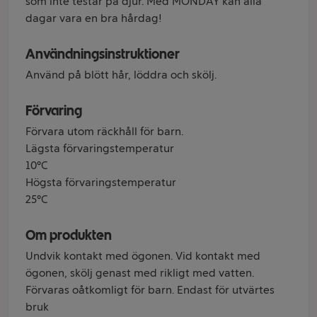
som inte testar på djur. Med MONDAY kan alla
dagar vara en bra hårdag!
Användningsinstruktioner
Använd på blött hår, löddra och skölj.
Förvaring
Förvara utom räckhåll för barn.
Lägsta förvaringstemperatur
10°C
Högsta förvaringstemperatur
25°C
Om produkten
Undvik kontakt med ögonen. Vid kontakt med
ögonen, skölj genast med rikligt med vatten.
Förvaras oåtkomligt för barn. Endast för utvärtes
bruk