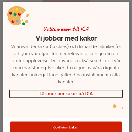
Välkommen till ICA
Vi jobbar med kakor
Vi använder kakor (cookies) och liknande tekniker för
att göra våra tjänster mer relevanta, och ge dig en
bättre upplevelse. De används också som hjälp i vår
marknadsföring. Besöker du någon av våra digitala
kanaler i inloggat läge gäller dina inställningar i alla
Välj butik och handla
kanaler.
Sortimentet kan variera mellan butikerna
Läs mer om kakor på ICA
Schampo Smooth
Godkänn kakor