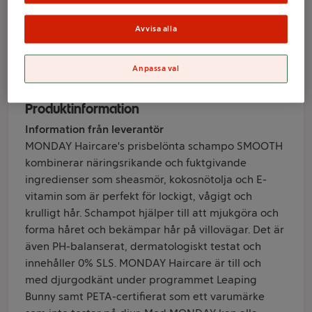
354ml Monday
Avvisa alla
Varumärke
Anpassa val
Monday
Produktinformation
Information från leverantör
MONDAY Haircare's prisbelönta schampo SMOOTH
kombinerar näringsrikande och fuktgivande
ingredienser som sheasmör, kokosnötolja och E-
vitamin som är perfekt för lockigt, vågigt och
krulligt hår. Schampot hjälper till att mjukgöra och
forma håret och bekämpar hår på villovägar. Det är
även PH-balanserat, dermatologiskt testat och
innehåller 0% SLS. MONDAY Haircare är till och
med djurgodkänt under programmet Leaping
Bunny samt PETA-certifierat som ett varumärke