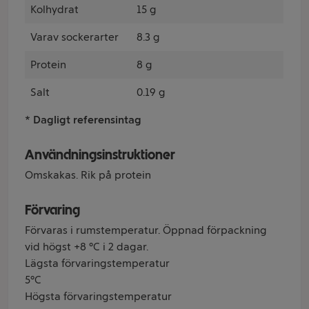
Kolhydrat
15 g
Varav sockerarter
8.3 g
Protein
8 g
Salt
0.19 g
* Dagligt referensintag
Användningsinstruktioner
Omskakas. Rik på protein
Förvaring
Förvaras i rumstemperatur. Öppnad förpackning
vid högst +8 °C i 2 dagar.
Lägsta förvaringstemperatur
5°C
Högsta förvaringstemperatur