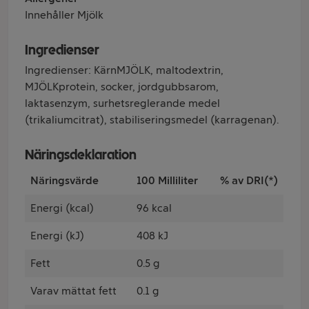
Innehåller Mjölk
Ingredienser
Ingredienser: KärnMJÖLK, maltodextrin,
MJÖLKprotein, socker, jordgubbsarom,
laktasenzym, surhetsreglerande medel
(trikaliumcitrat), stabiliseringsmedel (karragenan).
Näringsdeklaration
Näringsvärde
100 Milliliter
% av DRI(*)
Energi (kcal)
96 kcal
Energi (kJ)
408 kJ
Fett
0.5 g
Varav mättat fett
0.1 g