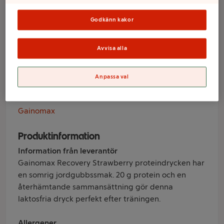
Strawberry
Godkänn kakor
Dream Recovery
Avvisa alla
250ml Gainomax
Anpassa val
Varumärke
Gainomax
Produktinformation
Information från leverantör
Gainomax Recovery Strawberry proteindrycken har
en somrig jordgubbssmak. 20 g protein och en
återhämtande sammansättning gör denna
laktosfria dryck perfekt efter träningen.
Allergener