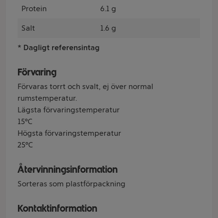
Protein
6.1 g
Salt
1.6 g
* Dagligt referensintag
Förvaring
Förvaras torrt och svalt, ej över normal
rumstemperatur.
Lägsta förvaringstemperatur
15°C
Högsta förvaringstemperatur
25°C
Återvinningsinformation
Sorteras som plastförpackning
Kontaktinformation