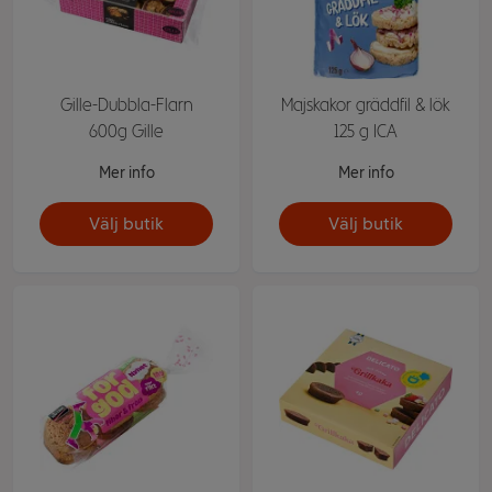
Gille-Dubbla-Flarn
Majskakor gräddfil & lök
600g Gille
125 g ICA
Mer info
Mer info
Välj butik
Välj butik