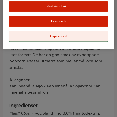
popcorn 50g ICA
Godkänn kakor
Varumärke
Avvisa alla
ICA
Anpassa val
Produktinformation
ICA Minimajskakor Popcorn är spröda majskakor i
litet format. De har en god smak av nypoppade
popcorn. Passar utmärkt som mellanmål och som
snacks.
Allergener
Kan innehålla Mjölk Kan innehålla Sojabönor Kan
innehålla Sesamfrön
Ingredienser
Majs* 86%, kryddblandning 8,0% (maltodextrin,