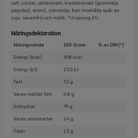
salt, socker, jästextrakt, kryddextrakt (gurkmeja,
paprika), arom), solrosolja. Kan innehålla spår av
soja, sesamfrö och mjölk. *Ursprung EU.
Näringsdeklaration
Näringsvärde
100 Gram
% av DRI(*)
Energi (kcal)
408 kcal
Energi (kJ)
1725 kJ
Fett
7.2 g
Varav mättat fett
0.8 g
Kolhydrat
79 g
Varav sockerarter
1.4 g
Fiber
1.5 g