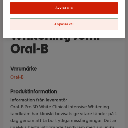
3DW Clinical
Avvisa alla
Intensive
Anpassa val
Whitening 75ml
Oral-B
Varumärke
Oral-B
Produktinformation
Information från leverantör
Oral-B Pro 3D White Clinical Intensive Whitening
tandkräm har kliniskt bevisats ge vitare tänder på 1
dag genom att ta bort ytliga missfärgningar. Det är
Oral-B:s bästa vitgörande tandkräm med sin unika