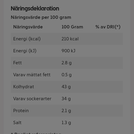
Näringsdeklaration
Näringsvärde per 100 gram
Näringsvärde
100 Gram
% av DRI(*)
Energi (kcal)
210 kcal
Energi (kJ)
900 kJ
Fett
2.8 g
Varav mättat fett
0.5 g
Kolhydrat
43 g
Varav sockerarter
34 g
Protein
2.1 g
Salt
1.3 g