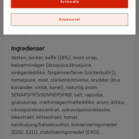
305g Johnnys
Avvisa alla
Anpassa val
Varumärke
Johnnys
Ingredienser
Vatten, socker, kaffe (18%), mörk sirap,
balsamvinäger (druvjuice/druejuice,
vinäger/eddike, färgämne/farve (sockerkulör)),
tomatpuré, mod. stärkelse/stivelse, kryddor (bl.a.
koriander, vitlök, kanel), naturlig arom,
SENAPSFRÖ/SENNEPSFRØ, salt, rapsolja,
glukossirap, maltvinäger/malteddike, arom, ättika,
citronjuicekoncentrat, solrosolja/solsikkeolie,
lökextrakt, köttextrakt, tomat,
kalvbuljong/kalvebouillon, konserveringsmedel
(E202, E211), stabiliseringsmedel (E415).