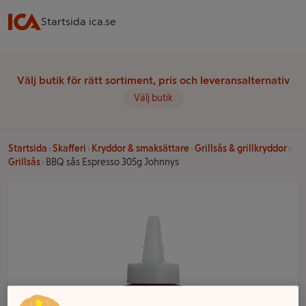
Startsida ica.se
Välj butik för rätt sortiment, pris och leveransalternativ
Välj butik
Startsida
Skafferi
Kryddor & smaksättare
Grillsås & grillkryddor
Grillsås
BBQ sås Espresso 305g Johnnys