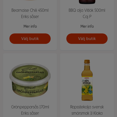
Bearnaise Chili 450ml
BBQ olja Vitlök 500ml
Eriks såser
Caj P
Mer info
Mer info
Välj butik
Välj butik
Grönpepparsås 170ml
Rapsstekolja svensk
Eriks såser
smörsmak 1l Kloka