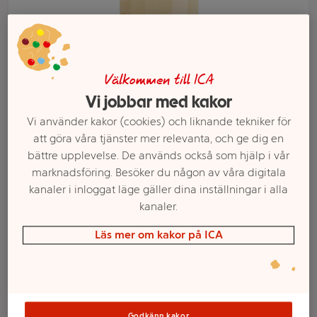
Välkommen till ICA
Vi jobbar med kakor
Vi använder kakor (cookies) och liknande tekniker för
att göra våra tjänster mer relevanta, och ge dig en
bättre upplevelse. De används också som hjälp i vår
marknadsföring. Besöker du någon av våra digitala
Välj butik och handla
kanaler i inloggat läge gäller dina inställningar i alla
kanaler.
Sortimentet kan variera mellan butikerna
Läs mer om kakor på ICA
Sås Cheddar
Godkänn kakor