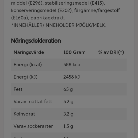
middel (E296), stabiliseringsmedel (E415),
konserveringsmedel (E202), färgämne/fargestoff
(E160a), paprikaextrakt.
*INNEHÅLLER/INNEHOLDER MJÖLK/MELK.
Näringsdeklaration
Näringsvärde
100 Gram
% av DRI(*)
Energi (kcal)
588 kcal
Energi (kJ)
2458 kJ
Fett
65 g
Varav mättat fett
5.2 g
Kolhydrat
3.2 g
Varav sockerarter
1.5 g