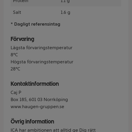
Protein
1.1 g
Salt
1.6 g
* Dagligt referensintag
Förvaring
Lägsta förvaringstemperatur
8°C
Högsta förvaringstemperatur
28°C
Kontaktinformation
Caj P
Box 185, 601 03 Norrköping
www.haugen-gruppen.se
Övrig information
ICA har ambitionen att alltid ge Dig rätt