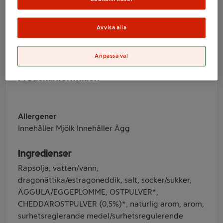
250ml Caj P
Avvisa alla
Varumärke
Caj P
Anpassa val
Produktinformation
Allergener
Innehåller Mjölk Innehåller Ägg
Ingredienser
Rapsolja, vatten/vann,
dragonättika/estragoneddik, salt, socker/sukker,
ÄGGULA/EGGEPLOMME, OSTPULVER*,
CHEDDAROSTPULVER (0,5%)*, naturlig arom, arom,
surhetsreglerande medel/surhetsregulerende