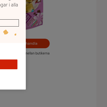
gar i alla
Välj butik och handla
ntet kan variera mellan butikerna