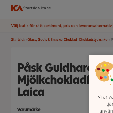
Startsida ica.se
Välj butik för rätt sortiment, pris och leveransalternativ
Startsida
Glass, Godis & Snacks
Choklad
Chokladstycksaker
P
Påsk Guldhare
Mjölkchokladfylln
Laica
Vi anvä
tjä
Varumärke
använ