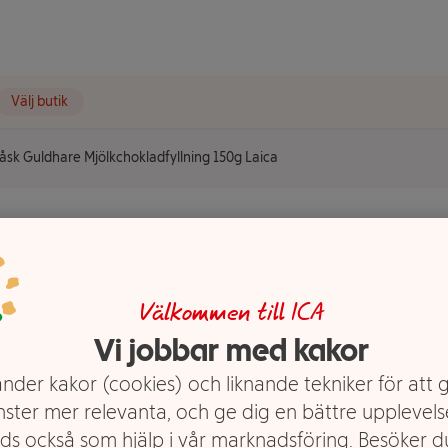
Välj butik
åsk Guldhare Mjölkchokladfyllning 150g Laica
ing 150g
Välkommen till ICA
Vi jobbar med kakor
nder kakor (cookies) och liknande tekniker för att 
nster mer relevanta, och ge dig en bättre upplevels
ds också som hjälp i vår marknadsföring. Besöker 