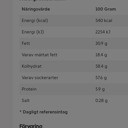
Näringsvärde
100 Gram
Energi (kcal)
540 kcal
Energi (kJ)
2254 kJ
Fett
30.9 g
Varav mättat fett
18.4 g
Kolhydrat
58.4 g
Varav sockerarter
57.6 g
Protein
5.9 g
Salt
0.28 g
* Dagligt referensintag
Förvaring