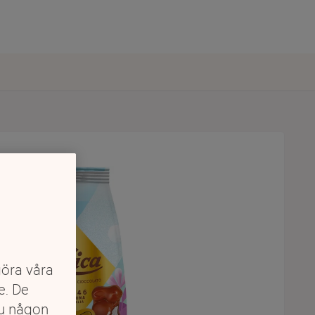
göra våra
e. De
du någon