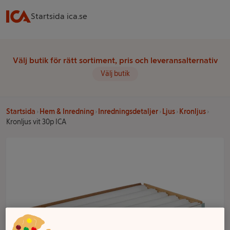
Startsida ica.se
Välj butik för rätt sortiment, pris och leveransalternativ
Välj butik
Startsida
Hem & Inredning
Inredningsdetaljer
Ljus
Kronljus
Kronljus vit 30p ICA