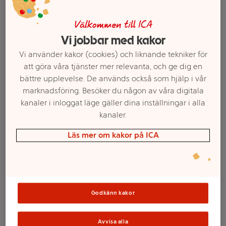
Välkommen till ICA
Vi jobbar med kakor
Vi använder kakor (cookies) och liknande tekniker för
att göra våra tjänster mer relevanta, och ge dig en
bättre upplevelse. De används också som hjälp i vår
marknadsföring. Besöker du någon av våra digitala
kanaler i inloggat läge gäller dina inställningar i alla
kanaler.
Välj butik och handla
Läs mer om kakor på ICA
Sortimentet kan variera mellan butikerna
Godkänn kakor
Kronljus vit 30p
Avvisa alla