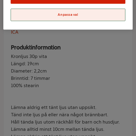
ICA
Anpassa val
Varumärke
ICA
Produktinformation
Kronljus 30p vita
Längd: 19cm
Diameter: 2,2cm
Brinntid: 7 timmar
100% stearin
Lämna aldrig ett tänt ljus utan uppsikt.
Tänd inte ljus på eller nära något brännbart.
Håll tända ljus utom räckhåll för barn och husdjur.
Lämna alltid minst 10cm mellan tända ljus.