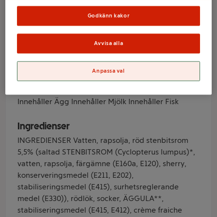
Varumärke
Godkänn kakor
ICA
Avvisa alla
Produktinformation
Anpassa val
Allergener
Innehåller Ägg Innehåller Mjölk Innehåller Fisk
Ingredienser
INGREDIENSER Vatten, rapsolja, röd stenbitsrom
5,5% (saltad STENBITSROM (Cyclopterus lumpus)*,
vatten, rapsolja, färgämne (E160a, E120), sherry,
konserveringsmedel (E211, E202),
stabiliseringsmedel (E415), surhetsreglerande
medel (E330)), rödlök, socker, ÄGGULA**,
stabiliseringsmedel (E415, E412), crème fraiche