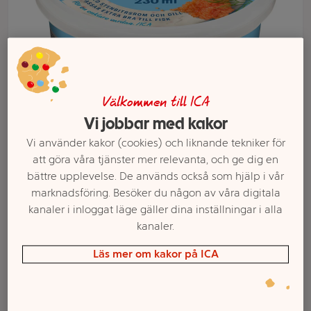
Välkommen till ICA
Vi jobbar med kakor
Vi använder kakor (cookies) och liknande tekniker för
att göra våra tjänster mer relevanta, och ge dig en
bättre upplevelse. De används också som hjälp i vår
Välj butik och handla
marknadsföring. Besöker du någon av våra digitala
kanaler i inloggat läge gäller dina inställningar i alla
Sortimentet kan variera mellan butikerna
kanaler.
Läs mer om kakor på ICA
Romsås 230ml ICA