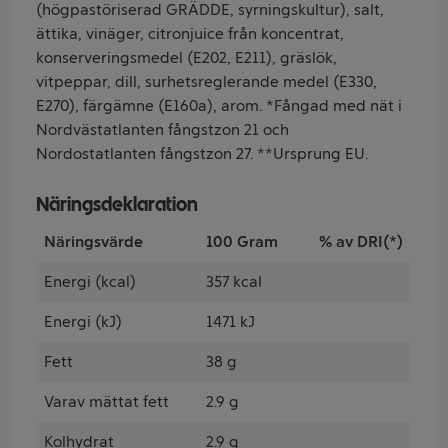
(högpastöriserad GRÄDDE, syrningskultur), salt,
ättika, vinäger, citronjuice från koncentrat,
konserveringsmedel (E202, E211), gräslök,
vitpeppar, dill, surhetsreglerande medel (E330,
E270), färgämne (E160a), arom. *Fångad med nät i
Nordvästatlanten fångstzon 21 och
Nordostatlanten fångstzon 27. **Ursprung EU.
Näringsdeklaration
Näringsvärde
100 Gram
% av DRI(*)
Energi (kcal)
357 kcal
Energi (kJ)
1471 kJ
Fett
38 g
Varav mättat fett
2.9 g
Kolhydrat
2.9 g