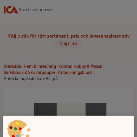
Startsida ica.se
Välj butik för rätt sortiment, pris och leveransalternativ
Välj butik
Startsida
Hem & Inredning
Kontor, Hobby & Pyssel
Skrivblock & Skrivarpapper
Anteckningsblock
Anteckningsbok textil A5 grå