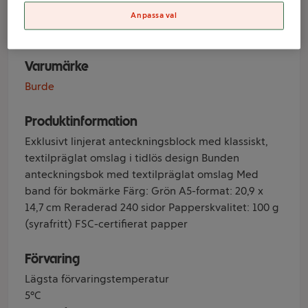
textil A5 grå
Anpassa val
Varumärke
Burde
Produktinformation
Exklusivt linjerat anteckningsblock med klassiskt,
textilpräglat omslag i tidlös design Bunden
anteckningsbok med textilpräglat omslag Med
band för bokmärke Färg: Grön A5-format: 20,9 x
14,7 cm Reraderad 240 sidor Papperskvalitet: 100 g
(syrafritt) FSC-certifierat papper
Förvaring
Lägsta förvaringstemperatur
5°C