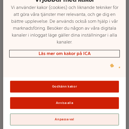
Vi använder kakor (cookies) och liknande tekniker för
att göra våra tjänster mer relevanta, och ge dig en
bättre upplevelse. De används också som hjälp i vår
marknadsföring. Besöker du någon av våra digitala
kanaler i inloggat läge gäller dina inställningar i alla
kanaler.
Läs mer om kakor på ICA
Välj butik och handla
Godkänn kakor
Sortimentet kan variera mellan butikerna
Avvisa alla
Study A5, Shine
Anpassa val