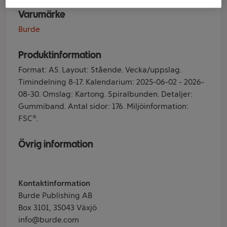
Varumärke
Burde
Produktinformation
Format: A5. Layout: Stående. Vecka/uppslag.
Timindelning 8-17. Kalendarium: 2025-06-02 - 2026-
08-30. Omslag: Kartong. Spiralbunden. Detaljer:
Gummiband. Antal sidor: 176. Miljöinformation:
FSC®.
Övrig information
Kontaktinformation
Burde Publishing AB
Box 3101, 35043 Växjö
info@burde.com