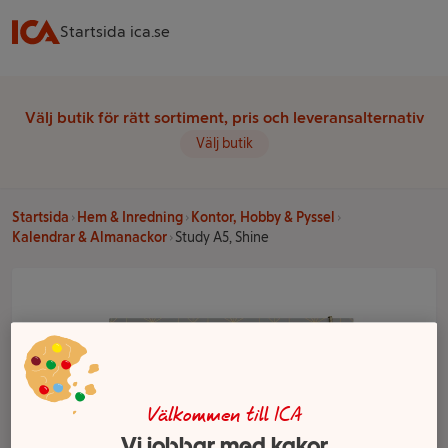
Startsida ica.se
Välj butik för rätt sortiment, pris och leveransalternativ
Välj butik
Startsida
Hem & Inredning
Kontor, Hobby & Pyssel
Kalendrar & Almanackor
Study A5, Shine
Välkommen till ICA
Vi jobbar med kakor