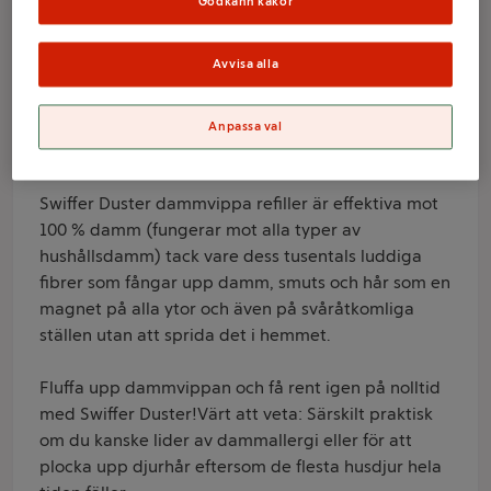
9-p Swiffer
Godkänn kakor
Avvisa alla
Varumärke
Swiffer
Anpassa val
Produktinformation
Swiffer Duster dammvippa refiller är effektiva mot
100 % damm (fungerar mot alla typer av
hushållsdamm) tack vare dess tusentals luddiga
fibrer som fångar upp damm, smuts och hår som en
magnet på alla ytor och även på svåråtkomliga
ställen utan att sprida det i hemmet.
Fluffa upp dammvippan och få rent igen på nolltid
med Swiffer Duster!Värt att veta: Särskilt praktisk
om du kanske lider av dammallergi eller för att
plocka upp djurhår eftersom de flesta husdjur hela