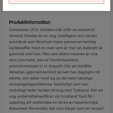
Varumärke
Harris
Produktinformation
Sommaren 1914. Världen står inför en katastrof.
Venetia Stanley är en ung, intelligent och vacker
aristokrat som fördriver tiden genom en hemlig
kärleksaffär med en man som är mer än dubbelt så
gammal som hon. Men den äldre mannen är inte
vem som helst, han är Storbritanniens
premiärminister H. H. Asquith. För att behålla
Venetias uppmärksamhet skriver han dagligen till
henne, och delar med sig av de mest känsliga
statsangelägenheterna. Samtidigt som han
motvilligt leder landet till krig mot Tyskland. När en
ung underrättelseofficer vid Scotland Yard får i
uppdrag att undersöka en läcka av topphemliga
dokument förvandlas det som börjat som en sexuell