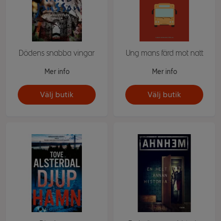
Dödens snabba vingar
Ung mans färd mot natt
Mer info
Mer info
Välj butik
Välj butik