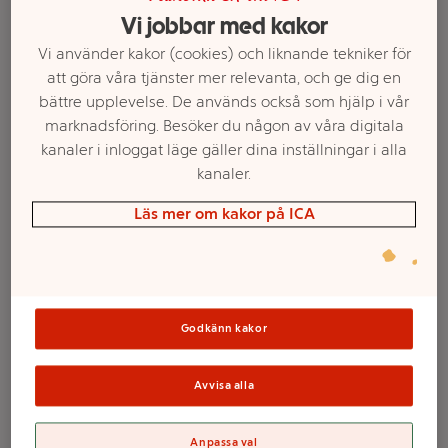
Vi jobbar med kakor
Vi använder kakor (cookies) och liknande tekniker för
att göra våra tjänster mer relevanta, och ge dig en
bättre upplevelse. De används också som hjälp i vår
marknadsföring. Besöker du någon av våra digitala
kanaler i inloggat läge gäller dina inställningar i alla
kanaler.
Läs mer om kakor på ICA
Välj butik och handla
Sortimentet kan variera mellan butikerna
Godkänn kakor
En krigets och kär
Avvisa alla
Anpassa val