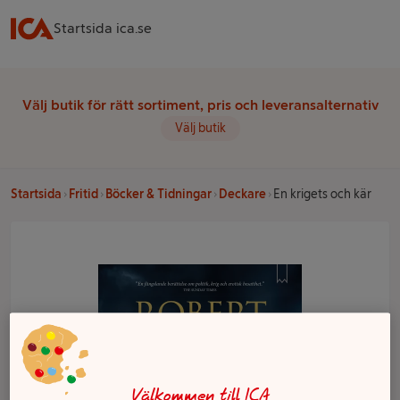
Startsida ica.se
Välj butik för rätt sortiment, pris och leveransalternativ
Välj butik
Startsida
Fritid
Böcker & Tidningar
Deckare
En krigets och kär
Välkommen till ICA