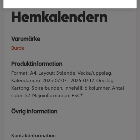
25/26
Hemkalendern
Varumärke
Burde
Produktinformation
Format: A4. Layout: Stående. Vecka/uppslag.
Kalendarium: 2025-07-07 - 2026-07-12. Omslag:
Kartong. Spiralbunden. Innehåll: 6 kolumner. Antal
sidor: 52. Miljöinformation: FSC®.
Övrig information
Kontaktinformation