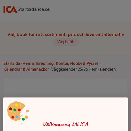
Startsida ica.se
Välj butik för rätt sortiment, pris och leveransalternativ
Välj butik
Startsida
Hem & Inredning
Kontor, Hobby & Pyssel
Kalendrar & Almanackor
Väggkalender 25/26 Hemkalendern
Välkommen till ICA