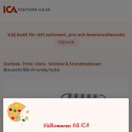
Startsida ica.se
Välj butik för rätt sortiment, pris och leveransalternativ
Välj butik
Startsida
Fritid
Uteliv
Solstolar & Strandmadrasser
Brassestol Blå/vit randig Hydra
Välkommen till ICA