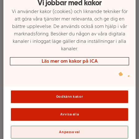
Vi jobbar med kakor
Vi använder kakor (cookies) och liknande tekniker för
att göra våra tjänster mer relevanta, och ge dig en
bättre upplevelse. De används också som hjälp i vår
marknadsföring. Besöker du någon av våra digitala
kanaler i inloggat läge gäller dina inställningar i alla
kanaler.
Läs mer om kakor på ICA
Välj butik och handla
Sortimentet kan variera mellan butikerna
Godkänn kakor
Avvisa alla
Brassestol Blå/vit
Anpassa val