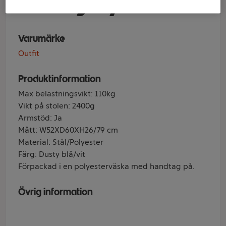
randig Hydra
Varumärke
Outfit
Produktinformation
Max belastningsvikt: 110kg
Vikt på stolen: 2400g
Armstöd: Ja
Mått: W52XD60XH26/79 cm
Material: Stål/Polyester
Färg: Dusty blå/vit
Förpackad i en polyesterväska med handtag på.
Övrig information