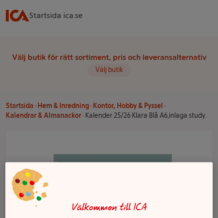
Startsida ica.se
Välj butik för rätt sortiment, pris och leveransalternativ
Välj butik
Startsida
Hem & Inredning
Kontor, Hobby & Pyssel
Kalendrar & Almanackor
Kalender 25/26 Klara Blå A6,inlaga study.
Välkommen till ICA