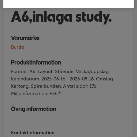
Klara Blå
A6,inlaga study.
Varumärke
Burde
Produktinformation
Format: A6. Layout: Stående. Vecka/uppslag.
Kalendarium: 2025-06-16 - 2026-08-16. Omslag:
Kartong. Spiralbunden. Antal sidor: 176.
Miljöinformation: FSC®.
Övrig information
Kontaktinformation