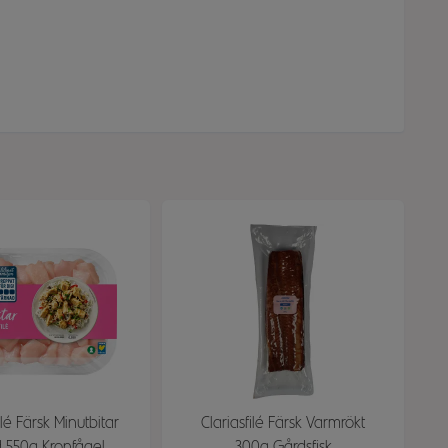
ilé Färsk Minutbitar
Clariasfilé Färsk Varmrökt
 550g Kronfågel
300g Gårdsfisk