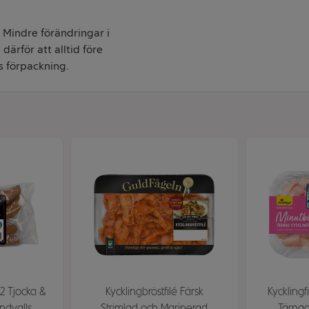
. Mindre förändringar i
därför att alltid före
s förpackning.
2 Tjocka &
Kycklingbröstfilé Färsk
Kycklingf
ndvalls
Strimlad och Marinerad
Tärnad