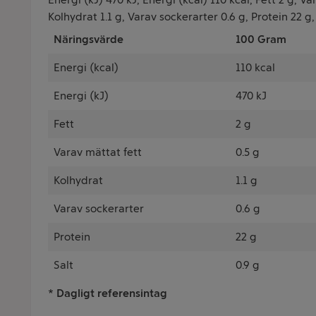
Kolhydrat 1.1 g, Varav sockerarter 0.6 g, Protein 22 g,
Näringsvärde
100 Gram
Energi (kcal)
110 kcal
Energi (kJ)
470 kJ
Fett
2 g
Varav mättat fett
0.5 g
Kolhydrat
1.1 g
Varav sockerarter
0.6 g
Protein
22 g
Salt
0.9 g
* Dagligt referensintag