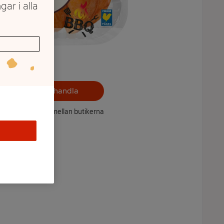
gar i alla
Välj butik och handla
ntet kan variera mellan butikerna