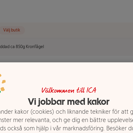
Välj butik
kryddad ca 850g Kronfågel
BQ Stora
50g
Välkommen till ICA
Vi jobbar med kakor
nder kakor (cookies) och liknande tekniker för att 
nster mer relevanta, och ge dig en bättre upplevels
ds också som hjälp i vår marknadsföring. Besöker 