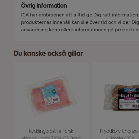
Övrig information
ICA har ambitionen att alltid ge Dig rätt information
produkternas innehåll kan ske över tid och vi ber Dig 
användning kontrollera informationen på produkten
Du kanske också gillar
Kycklingbröstfilé Färsk
Kryddkorv Chorizo 
Mörade i bitar 720g ICA Basic
4 Smala 420g Li