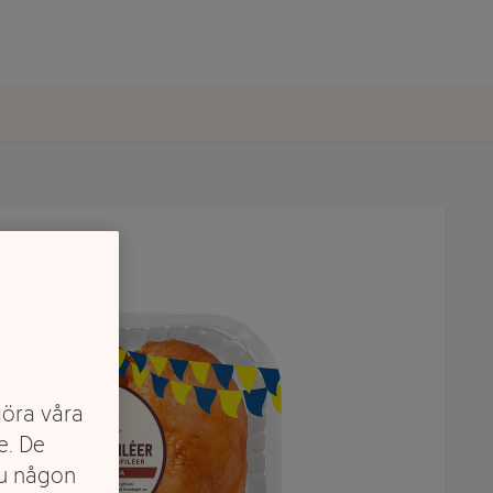
göra våra
e. De
du någon