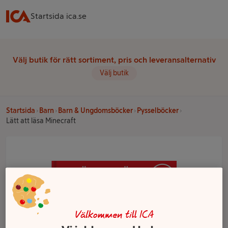
Startsida ica.se
Välj butik för rätt sortiment, pris och leveransalternativ
Välj butik
Startsida
Barn
Barn & Ungdomsböcker
Pysselböcker
Lätt att läsa Minecraft
Välkommen till ICA