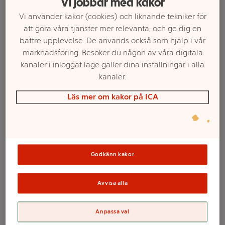
Vi jobbar med kakor
Vi använder kakor (cookies) och liknande tekniker för
att göra våra tjänster mer relevanta, och ge dig en
bättre upplevelse. De används också som hjälp i vår
marknadsföring. Besöker du någon av våra digitala
kanaler i inloggat läge gäller dina inställningar i alla
kanaler.
Läs mer om kakor på ICA
Välj butik och handla
Sortimentet kan variera mellan butikerna
Godkänn kakor
Avvisa alla
Lätt att läsa
Anpassa val