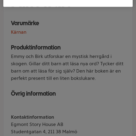
Minecraft
Varumärke
Kärnan
Produktinformation
Emmy och Birk utforskar en mystisk herrgård i
skogen. Gillar ditt barn att läsa nya ord? Tycker ditt
barn om att läsa för sig själv? Den här boken är en
perfekt present till en liten bokslukare.
Övrig information
Kontaktinformation
Egmont Story House AB
Studentgatan 4, 211 38 Malmö