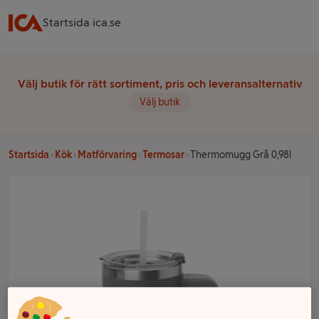
Startsida ica.se
Välj butik för rätt sortiment, pris och leveransalternativ
Välj butik
Startsida
Kök
Matförvaring
Termosar
Thermomugg Grå 0,98l