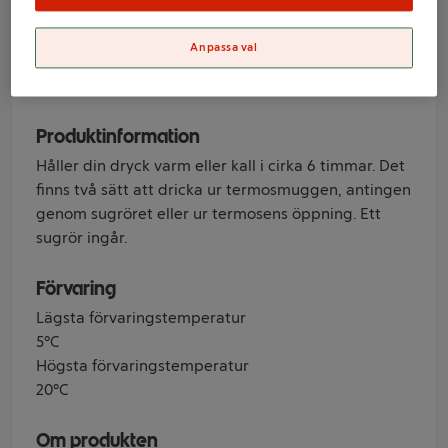
Anpassa val
Varumärke
ICA
Produktinformation
Håller din dryck varm eller kall i cirka 6 timmar. Det
finns två sätt att dricka ur termosmuggen, antingen
genom sugröret eller ur termosens öppning. Ett
sugrör ingår.
Förvaring
Lägsta förvaringstemperatur
5°C
Högsta förvaringstemperatur
20°C
Om produkten