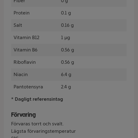
Fiber
0 g
Protein
0.1 g
Salt
0.16 g
Vitamin B12
1 µg
Vitamin B6
0.56 g
Riboflavin
0.56 g
Niacin
6.4 g
Pantotensyra
2.4 g
* Dagligt referensintag
Förvaring
Förvaras torrt och svalt.
Lägsta förvaringstemperatur