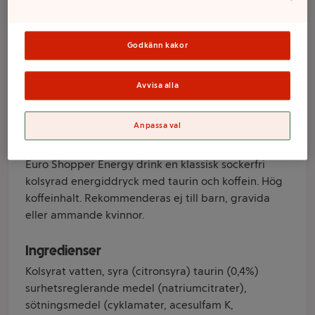
Energy Sugar free
50cl Euro Shopper
Godkänn kakor
Varumärke
Avvisa alla
Euro Shopper
Anpassa val
Produktinformation
Euro Shopper Energy drink en klassisk sockerfri
kolsyrad energiddryck med taurin och koffein. Hög
koffeinhalt. Rekommenderas ej till barn, gravida
eller ammande kvinnor.
Ingredienser
Kolsyrat vatten, syra (citronsyra) taurin (0,4%)
surhetsreglerande medel (natriumcitrater),
sötningsmedel (cyklamater, acesulfam K,