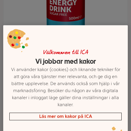
Välkommen till ICA
Vi jobbar med kakor
Vi använder kakor (cookies) och liknande tekniker för
Välj butik och handla
att göra våra tjänster mer relevanta, och ge dig en
bättre upplevelse. De används också som hjälp i vår
Sortimentet kan variera mellan butikerna
marknadsföring. Besöker du någon av våra digitala
kanaler i inloggat läge gäller dina inställningar i alla
kanaler.
Energidryck tradit
Läs mer om kakor på ICA