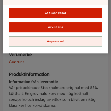
Stockholmare
Original
Godkänn kakor
Alspånsrökt 86%
Avvisa alla
4-p 240g Gudruns
Anpassa val
Varumärke
Gudruns
Produktinformation
Information från leverantör
Vår prisbelönade Stockholmare original med 86%
kötthalt. En grovmald korv med hög kötthalt,
senapsfrö och inslag av vitlök som blivit en riktig
klassiker hos korvälskarna.