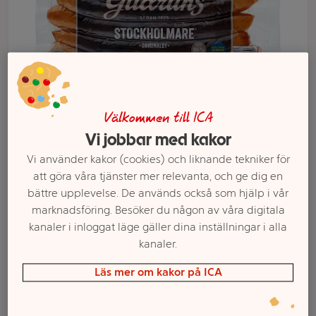
Välkommen till ICA
Vi jobbar med kakor
Vi använder kakor (cookies) och liknande tekniker för
att göra våra tjänster mer relevanta, och ge dig en
Välj butik och handla
bättre upplevelse. De används också som hjälp i vår
marknadsföring. Besöker du någon av våra digitala
Sortimentet kan variera mellan butikerna
kanaler i inloggat läge gäller dina inställningar i alla
kanaler.
Läs mer om kakor på ICA
Korv