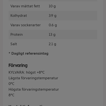
Varav mättat fett
10 g
Kolhydrat
3.9 g
Varav sockerarter
0.6 g
Protein
13 g
Salt
2.1 g
* Dagligt referensintag
Förvaring
KYLVARA: högst +8°C
Lägsta förvaringstemperatur
0°C
Högsta förvaringstemperatur
8°C