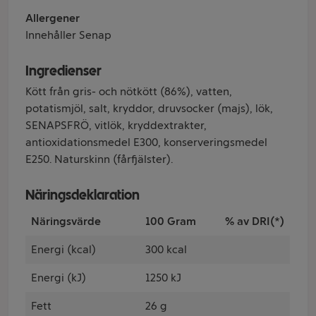
Allergener
Innehåller Senap
Ingredienser
Kött från gris- och nötkött (86%), vatten,
potatismjöl, salt, kryddor, druvsocker (majs), lök,
SENAPSFRÖ, vitlök, kryddextrakter,
antioxidationsmedel E300, konserveringsmedel
E250. Naturskinn (fårfjälster).
Näringsdeklaration
Näringsvärde
100 Gram
% av DRI(*)
Energi (kcal)
300 kcal
Energi (kJ)
1250 kJ
Fett
26 g