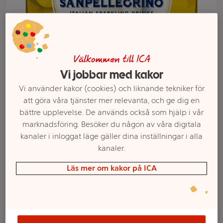
Välkommen till ICA
Vi jobbar med kakor
Vi använder kakor (cookies) och liknande tekniker för
att göra våra tjänster mer relevanta, och ge dig en
bättre upplevelse. De används också som hjälp i vår
marknadsföring. Besöker du någon av våra digitala
Välj butik och handla
kanaler i inloggat läge gäller dina inställningar i alla
kanaler.
Sortimentet kan variera mellan butikerna
Läs mer om kakor på ICA
Läskedryck Zero