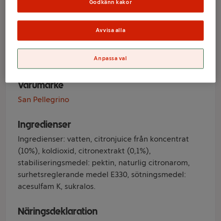
Limonata 6-pack
Godkänn kakor
33cl San
Avvisa alla
Pellegrino
Anpassa val
Varumärke
San Pellegrino
Ingredienser
Ingredienser: vatten, citronjuice från koncentrat
(10%), koldioxid, citronextrakt (0,1%),
stabiliseringsmedel: pektin, naturlig citronarom,
surhetsreglerande medel E330, sötningsmedel:
acesulfam K, sukralos.
Näringsdeklaration