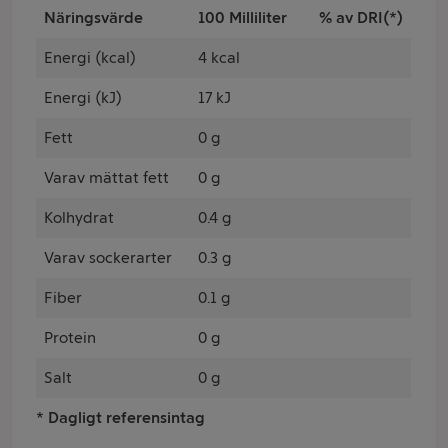
Näringsvärde
100 Milliliter
% av DRI(*)
Energi (kcal)
4 kcal
Energi (kJ)
17 kJ
Fett
0 g
Varav mättat fett
0 g
Kolhydrat
0.4 g
Varav sockerarter
0.3 g
Fiber
0.1 g
Protein
0 g
Salt
0 g
* Dagligt referensintag