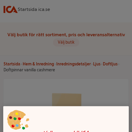
Startsida ica.se
Välj butik för rätt sortiment, pris och leveransalternativ
Välj butik
Startsida
Hem & Inredning
Inredningsdetaljer
Ljus
Doftljus
Doftpinnar vanilla cashmere