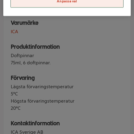
cashmere
Anpassa val
Varumärke
ICA
Produktinformation
Doftpinnar
75ml, 6 doftpinnar.
Förvaring
Lägsta förvaringstemperatur
5°C
Högsta förvaringstemperatur
20°C
Kontaktinformation
ICA Sverige AB