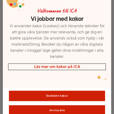
Välkommen till ICA
Vi jobbar med kakor
Vi använder kakor (cookies) och liknande tekniker för
att göra våra tjänster mer relevanta, och ge dig en
bättre upplevelse. De används också som hjälp i vår
marknadsföring. Besöker du någon av våra digitala
kanaler i inloggat läge gäller dina inställningar i alla
kanaler.
Välj butik och handla
Läs mer om kakor på ICA
Sortimentet kan variera mellan butikerna
Godkänn kakor
Doftljusburk Lucia
Avvisa alla