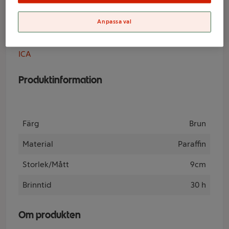
rosmary&fig ICA
Anpassa val
Varumärke
ICA
Produktinformation
Färg
Brun
Material
Paraffin
Storlek/Mått
9cm
Brinntid
30 h
Om produkten