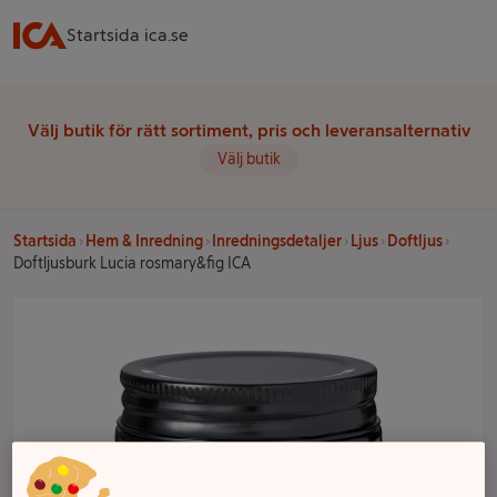
Startsida ica.se
Välj butik för rätt sortiment, pris och leveransalternativ
Välj butik
Startsida
Hem & Inredning
Inredningsdetaljer
Ljus
Doftljus
Doftljusburk Lucia rosmary&fig ICA