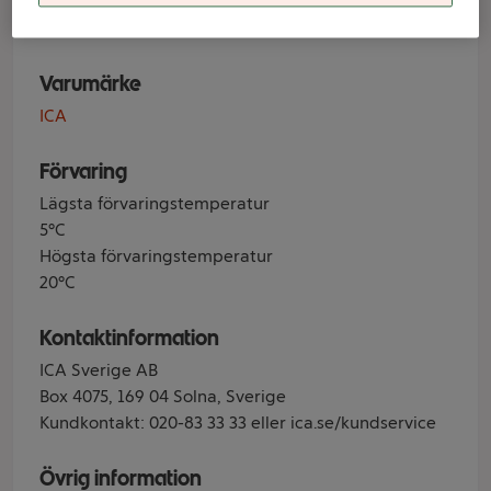
Botanico grå
Varumärke
ICA
Förvaring
Lägsta förvaringstemperatur
5°C
Högsta förvaringstemperatur
20°C
Kontaktinformation
ICA Sverige AB
Box 4075, 169 04 Solna, Sverige
Kundkontakt: 020-83 33 33 eller ica.se/kundservice
Övrig information