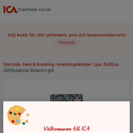
Startsida ica.se
Välj butik för rätt sortiment, pris och leveransalternativ
Välj butik
Startsida
Hem & Inredning
Inredningsdetaljer
Ljus
Doftljus
Doftljuspinnar Botanico grå
Välkommen till ICA