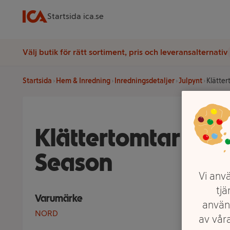
Startsida ica.se
Välj butik för rätt sortiment, pris och leveransalternativ
Startsida
Hem & Inredning
Inredningsdetaljer
Julpynt
Klätter
Klättertomtar 2-p
Season
Vi anvä
tjä
Varumärke
använ
NORD
av våra