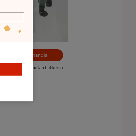
Välj butik och handla
ntet kan variera mellan butikerna