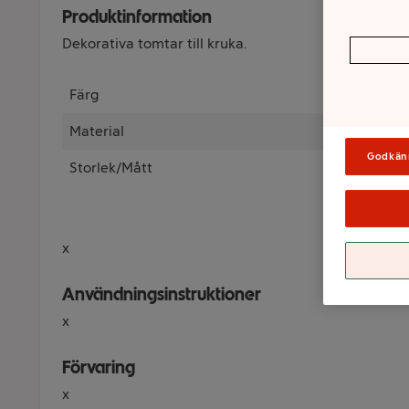
Produktinformation
Dekorativa tomtar till kruka.
Färg
Material
Godkän
Storlek/Mått
x
Användningsinstruktioner
x
Förvaring
x