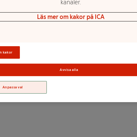
kanaler.
Läs mer om kakor på ICA
Röd, grön och vit
Polyresin
n kakor
15 x 8 x 5 cm
Sortime
Avvisa alla
Anpassa val