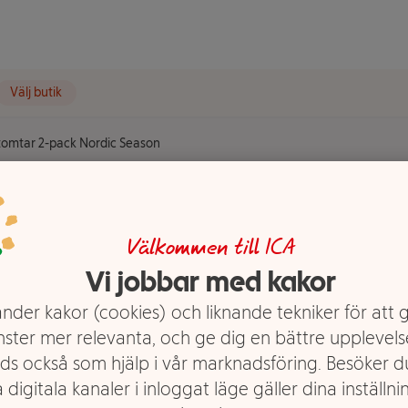
Välj butik
tomtar 2-pack Nordic Season
ack Nordic
Välkommen till ICA
Vi jobbar med kakor
nder kakor (cookies) och liknande tekniker för att 
nster mer relevanta, och ge dig en bättre upplevels
ds också som hjälp i vår marknadsföring. Besöker 
 digitala kanaler i inloggat läge gäller dina inställnin