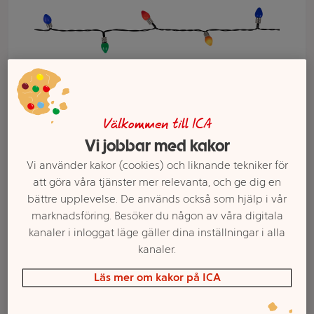
Välkommen till ICA
Vi jobbar med kakor
Vi använder kakor (cookies) och liknande tekniker för
att göra våra tjänster mer relevanta, och ge dig en
Välj butik och handla
bättre upplevelse. De används också som hjälp i vår
Sortimentet kan variera mellan butikerna
marknadsföring. Besöker du någon av våra digitala
kanaler i inloggat läge gäller dina inställningar i alla
kanaler.
Ljusslinga kulör
Läs mer om kakor på ICA