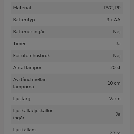
Material
PVC, PP
Batterityp
3 x AA
Batterier ingår
Nej
Timer
Ja
För utomhusbruk
Nej
Antal lampor
20 st
Avstånd mellan
10 cm
lamporna
Ljusfärg
Varm
Ljuskälla/ljuskällor
Ja
ingår
Ljuskällans
2.2 m