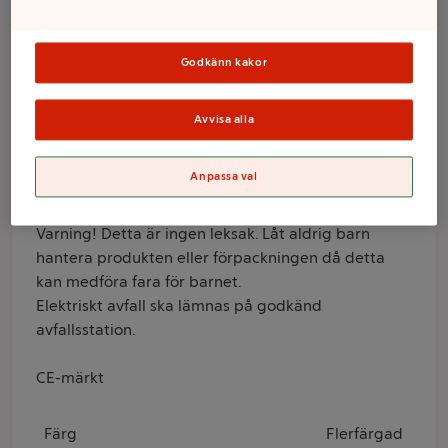
190cm Nordic
Season
Godkänn kakor
Varumärke
Avvisa alla
Nordic Season
Anpassa val
Produktinformation
Varning! Detta är ingen leksak. Låt aldrig barn
hantera produkten eller förpackningen då detta
kan medföra fara för barnet.
Elektriskt avfall ska lämnas på godkänd
avfallsstation.
CE-märkt
Färg
Flerfärgad