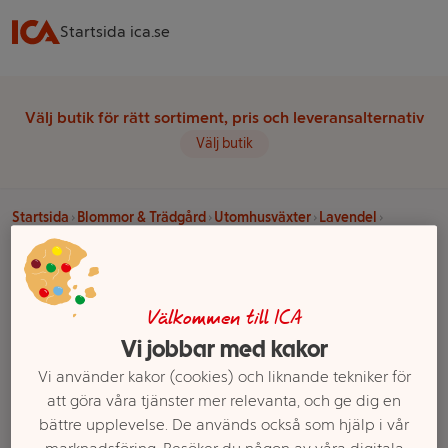
Startsida ica.se
Välj butik för rätt sortiment, pris och leveransalternativ
Välj butik
Startsida
Blommor & Trädgård
Utomhusväxter
Lavendel
Lavendel rosa 15 cm
Välkommen till ICA
Vi jobbar med kakor
Vi använder kakor (cookies) och liknande tekniker för
att göra våra tjänster mer relevanta, och ge dig en
bättre upplevelse. De används också som hjälp i vår