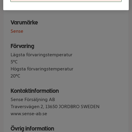
Pastell 3-p
Varumärke
Sense
Förvaring
Lägsta förvaringstemperatur
5°C
Högsta förvaringstemperatur
20°C
Kontaktinformation
Sense Försäljning AB
Traversvägen 2, 13650 JORDBRO SWEDEN
www.sense-ab.se
Övrig information