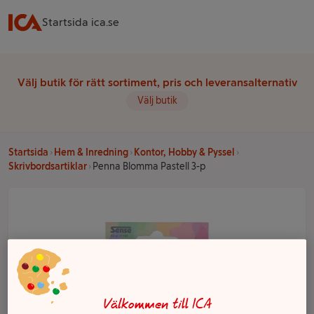
Startsida ica.se
Välj butik för rätt sortiment, pris och leveransalternativ
Välj butik
Startsida
Hem & Inredning
Kontor, Hobby & Pyssel
Skrivbordsartiklar
Penna Blomma Pastell 3-p
Välkommen till ICA