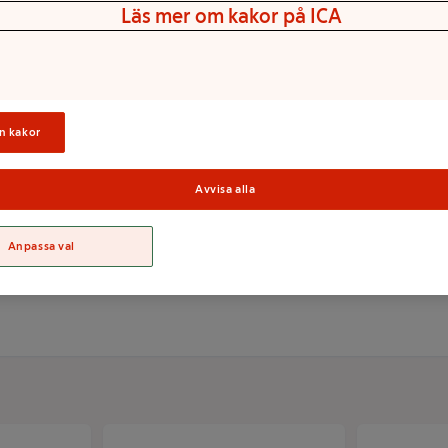
Läs mer om kakor på ICA
m. Layout: Månad/blad.
Innehåll: Flaggdagar,
/händelser, årsöversikt/
ation: FSC®.
n kakor
Avvisa alla
Sortime
Anpassa val