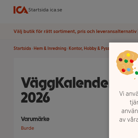
Startsida ica.se
Välj butik för rätt sortiment, pris och leveransalternativ
Startsida
Hem & Inredning
Kontor, Hobby & Pyssel
Kalendrar 
VäggKalender Fami
2026
Vi anvä
tjä
använ
Varumärke
av våra
Burde