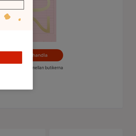
Välj butik och handla
ntet kan variera mellan butikerna