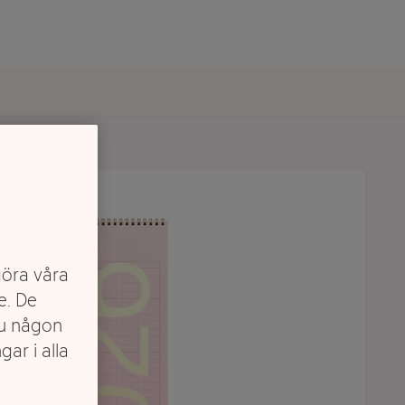
göra våra
e. De
du någon
gar i alla