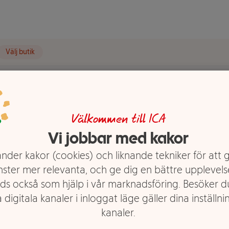
Välj butik
& Almanackor
VäggKalender Familj Color 2026
Välkommen till ICA
lj Color
Vi jobbar med kakor
nder kakor (cookies) och liknande tekniker för att 
nster mer relevanta, och ge dig en bättre upplevels
ds också som hjälp i vår marknadsföring. Besöker 
 digitala kanaler i inloggat läge gäller dina inställnin
kanaler.