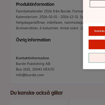
Produktinformation
Familjekalender 2026 från Burde. Format: 250x410 m
Kalendarium: 2026-01-01 - 2026-12-31. Spiralbunden. 
helgdagar/aftnar, månfaser, namnsdagar, temadagar
årsöversikter, 6 kolumner. Antal sidor: 12. Miljöinform
Godkän
Övrig information
Kontaktinformation
Burde Publishing AB
Box 3101, 35043 VÄXJÖ
info@burde.com
Du kanske också gillar