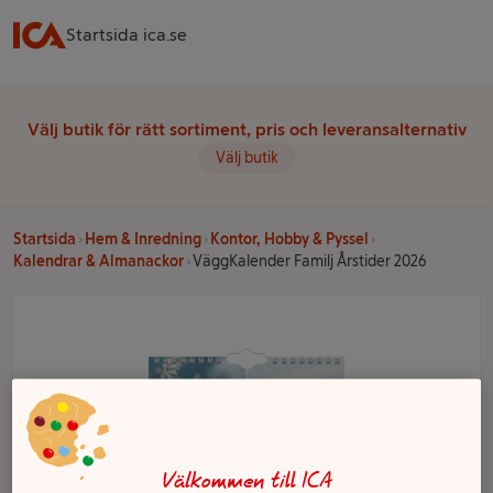
Startsida ica.se
Välj butik för rätt sortiment, pris och leveransalternativ
Välj butik
Startsida
Hem & Inredning
Kontor, Hobby & Pyssel
Kalendrar & Almanackor
VäggKalender Familj Årstider 2026
Välkommen till ICA