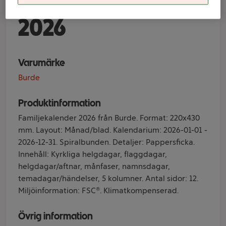
Familj Årstider
2026
Varumärke
Burde
Produktinformation
Familjekalender 2026 från Burde. Format: 220x430
mm. Layout: Månad/blad. Kalendarium: 2026-01-01 -
2026-12-31. Spiralbunden. Detaljer: Pappersficka.
Innehåll: Kyrkliga helgdagar, flaggdagar,
helgdagar/aftnar, månfaser, namnsdagar,
temadagar/händelser, 5 kolumner. Antal sidor: 12.
Miljöinformation: FSC®. Klimatkompenserad.
Övrig information