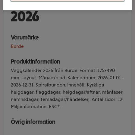
Lilla månadskal
2026
Varumärke
Burde
Produktinformation
Väggkalender 2026 från Burde. Format: 175x490
mm. Layout: Månad/blad. Kalendarium: 2026-01-01 -
2026-12-31. Spiralbunden. Innehåll: Kyrkliga
helgdagar, flaggdagar, helgdagar/aftnar, månfaser,
namnsdagar, temadagar/händelser,. Antal sidor: 12.
Miljöinformation: FSC®.
Övrig information