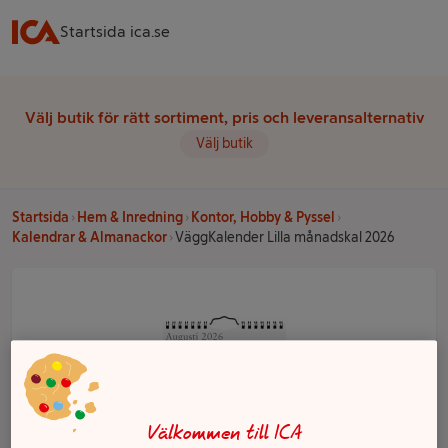
Startsida ica.se
Välj butik för rätt sortiment, pris och leveransalternativ
Välj butik
Startsida
Hem & Inredning
Kontor, Hobby & Pyssel
Kalendrar & Almanackor
VäggKalender Lilla månadskal 2026
Välkommen till ICA