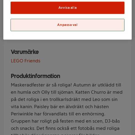
Maskeradfest
Avvisa alla
med enhörning
och älva 42661
Anpassa val
Varumärke
LEGO Friends
Produktinformation
Maskeradfester är så roliga! Autumn är utklädd till
en humla och Olly till sjöman. Katten Churro är med
på det roliga i en trollkarlsdräkt med Leo som sin
vita kanin. Paisley bär en älvdräkt och hästen
Periwinkle har förvandlats till en enhörning.
Gruppen har roligt på festen med en scen, DJ-bås
och snacks. Det finns också ett fotobås med roliga