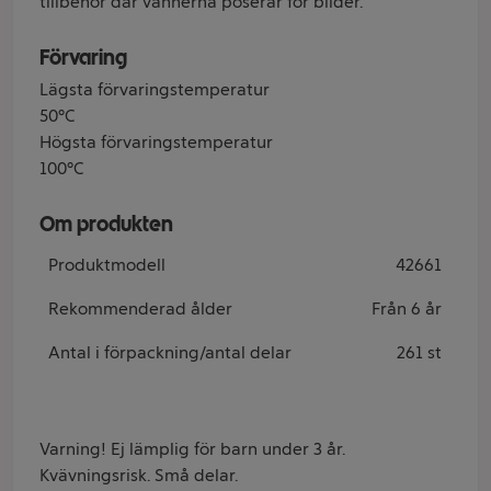
tillbehör där vännerna poserar för bilder.
Förvaring
Lägsta förvaringstemperatur
50°C
Högsta förvaringstemperatur
100°C
Om produkten
Produktmodell
42661
Rekommenderad ålder
Från 6 år
Antal i förpackning/antal delar
261 st
Varning! Ej lämplig för barn under 3 år.
Kvävningsrisk. Små delar.