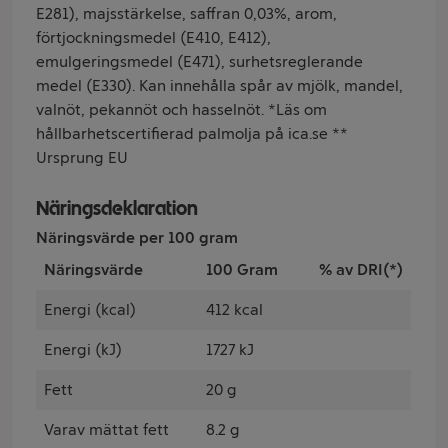
E281), majsstärkelse, saffran 0,03%, arom,
förtjockningsmedel (E410, E412),
emulgeringsmedel (E471), surhetsreglerande
medel (E330). Kan innehålla spår av mjölk, mandel,
valnöt, pekannöt och hasselnöt. *Läs om
hållbarhetscertifierad palmolja på ica.se **
Ursprung EU
Näringsdeklaration
Näringsvärde per 100 gram
Näringsvärde
100 Gram
% av DRI(*)
Energi (kcal)
412 kcal
Energi (kJ)
1727 kJ
Fett
20 g
Varav mättat fett
8.2 g