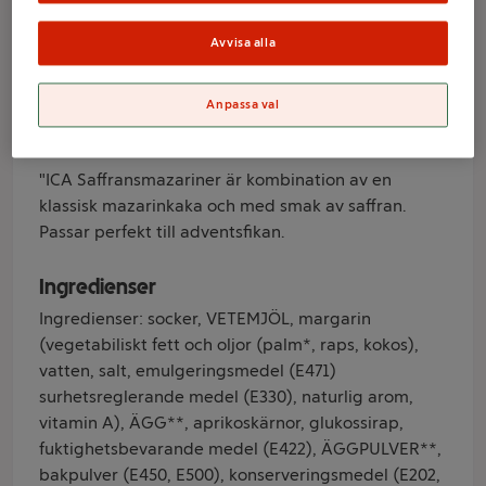
Avvisa alla
Varumärke
ICA
Anpassa val
Produktinformation
"ICA Saffransmazariner är kombination av en
klassisk mazarinkaka och med smak av saffran.
Passar perfekt till adventsfikan.
Ingredienser
Ingredienser: socker, VETEMJÖL, margarin
(vegetabiliskt fett och oljor (palm*, raps, kokos),
vatten, salt, emulgeringsmedel (E471)
surhetsreglerande medel (E330), naturlig arom,
vitamin A), ÄGG**, aprikoskärnor, glukossirap,
fuktighetsbevarande medel (E422), ÄGGPULVER**,
bakpulver (E450, E500), konserveringsmedel (E202,