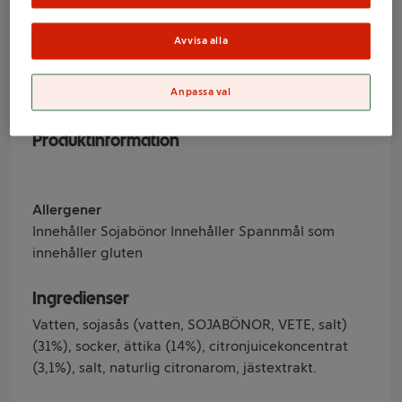
150ml Kikkoman
Avvisa alla
Varumärke
Anpassa val
Kikkoman
Produktinformation
Allergener
Innehåller Sojabönor Innehåller Spannmål som
innehåller gluten
Ingredienser
Vatten, sojasås (vatten, SOJABÖNOR, VETE, salt)
(31%), socker, ättika (14%), citronjuicekoncentrat
(3,1%), salt, naturlig citronarom, jästextrakt.