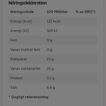
Näringsdeklaration
Näringsvärde
100 Milliliter
% av DRI(*)
Energi (kcal)
122 kcal
Energi (kJ)
520 kJ
Fett
0 g
Varav mättat fett
0 g
Kolhydrat
23 g
Varav sockerarter
23 g
Protein
3.3 g
Salt
6.6 g
* Dagligt referensintag