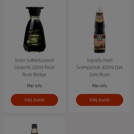
Soya Saltreducerad
Sojasås med
Glutenfri 150ml Pearl
Svampsmak 300ml Dek
River Bridge
Som Boon
Mer info
Mer info
Välj butik
Välj butik