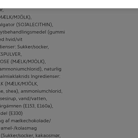
sstivelse, kokosfedt), 13%
r,
MÆLK/MJÖLK),
ator (SOJALECITHIN),
er/ytbehandlingsmedel (gummi
d hvid/vit
ienser: Sukker/socker,
KSPULVER,
TOSE (MÆLK/MJÖLK),
(ammoniumchlorid), naturlig
almiaklakrids Ingredienser:
ÖLK (MÆLK/MJÖLK,
lme, shea), ammoniumchlorid,
osesirup, vand/vatten,
färgämnen (E153, E160a),
del (E330)
rag af mælkechokolade/
aramel-/kolasmag
(Sukker/socker, kakaosmør,