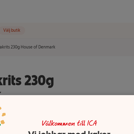
Välj butik
akrits 230g House of Denmark
rits 230g
k
Välkommen till ICA