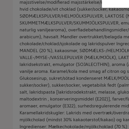
majsstivelse/modifierad majsstärkelse/modifisert mai
hvid chokolade/vit choklad (sukker/socker, kakaosmø
SØDMÆLKSPULVER/HELMJÖLKSPULVER, LAKTOSE (
SKUMMETMÆLKSPULVER/SKUMMJÖLKSPULVER, emulg
naturlig vaniljearoma), overfladebehandlingsmidl
arabicum), havsalt. Mandler overtrukket/belagda me
chokolade/choklad/sjokolade og lakridspulver Ingred
MANDEL (20 %), kakaosmør, SØDMÆLKS-/HELMJÖL
VALLE-/MYSE-/VASSLEPULVER (MÆLK/MJÖLK), LAK
lakridsekstrakt, emulgator (SOJALECITHIN), aroma 
vanilje aroma. Karamel/kola med smag af citron og s
Glukosesirup, sukret/sötad kondenseret MÆLK/MJ
sukker/socker), sukker/socker, vegetabilsk fedt (pa
salt, lakridspasta [lakridsrodekstrakt, melasse, gluk
maltodextrin , konserveringsmiddel (E202)], farver/
aromaer, emulgator (E322), surhedsregulerende mid
Karamellakridskugler: Lakrids med overtræk/överd
mjölkcholad (mindst 30% kakaotørstof/kakao) og k
Ingredienser: Mælkechokolade/mjölkchoklad (70 %): 