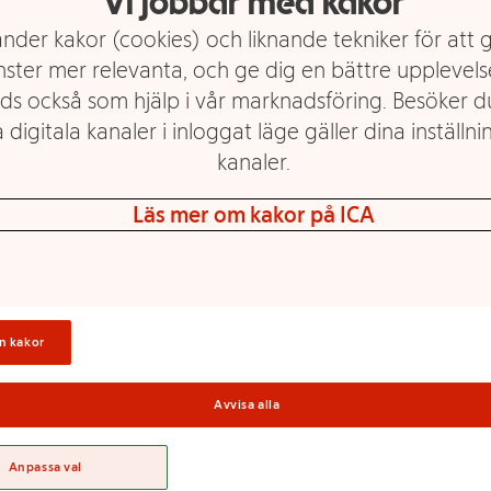
Vi jobbar med kakor
nder kakor (cookies) och liknande tekniker för att 
ade/choklad Ingredienser: 69,5
nster mer relevanta, och ge dig en bättre upplevels
 SØDMÆLKSPULVER/HEL-
ds också som hjälp i vår marknadsföring. Besöker 
MÆLKSPULVER, emulgator:
 digitala kanaler i inloggat läge gäller dina inställnin
akrids (melasse,
miaksalt, lakridsekstrakt,
kanaler.
ekstraktgranulat
ytbe- handlingsmedel (gummi
Läs mer om kakor på ICA
nser: Sukker/socker*,
Sortime
lie (kokos, raps),
01, farve/färgämne E153,
ertrukket/belagda med
aramells- mak/karamell smak
n kakor
r/socker, kakaosmør,
 emulgator (SOJALECITHIN
Avvisa alla
kt), naturlig vaniljearoma),
EMEL, sukker/socker, vand,
Anpassa val
, modificeret