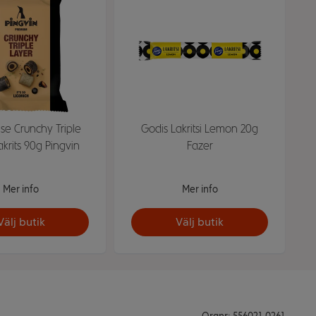
se Crunchy Triple
Godis Lakritsi Lemon 20g
krits 90g Pingvin
Fazer
Mer info
Mer info
Välj butik
Välj butik