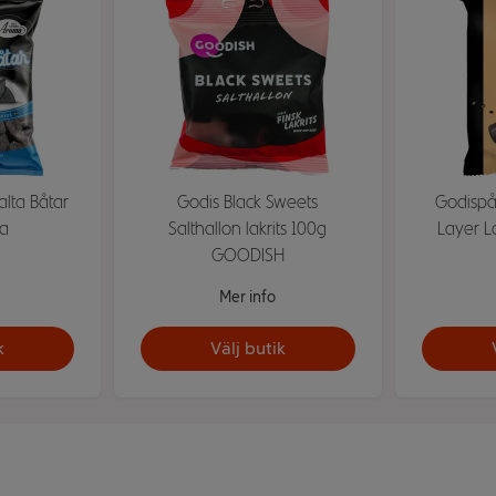
lta Båtar
Godis Black Sweets
Godispå
ma
Salthallon lakrits 100g
Layer La
GOODISH
Mer info
k
Välj butik