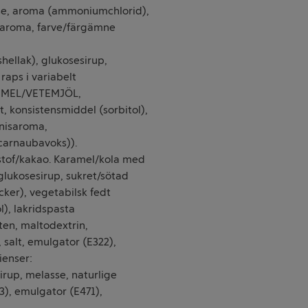
, aroma (ammoniumchlorid),
laroma, farve/färgämne
ellak), glukosesirup,
 raps i variabelt
DEMEL/VETEMJÖL,
t, konsistensmiddel (sorbitol),
anisaroma,
carnaubavoks)).
tof/kakao. Karamel/kola med
glukosesirup, sukret/sötad
er), vegetabilsk fedt
), lakridspasta
ten, maltodextrin,
 salt, emulgator (E322),
ienser:
rup, melasse, naturlige
53), emulgator (E471),