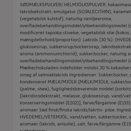
SØDMÆLKSPULVER/ HELMJÖLKSPULVER, kakaomasse
lakridsekstrakt, emulgator (SOJALECITHIN), karame
(vegetabilsk kulstof), naturlig vaniljearoma,
overfladebehandlingsmiddel/ytbehandlingsmedel (sh
modificeret tapioka stivelse, vegetabilsk olie (kokos,
mængdeforhold/proportion). Lakrids (30 %): (HVE
glukosesirup, sukkersirup/sockersirap, lakridsekstrak
aroma (ammoniumchlorid), sukker/socker, naturlig 
overfladebehandlingsmiddel/ytbehandlingsmedel (
Mælkechokoladen indeholder mindst 30 % kakaotørs
smag af salmiaklakrids Ingredienser: Sukker/socker, 
kondenseret MÆLK/MJÖLK (MÆLK/MJÖLK, sukker/sock
(palme, shea), fugtighedsbevarende middel (sorbitol
[lakridsrodekstrakt, melasse, glukosesirup, vand/vat
konserveringsmiddel (E202)], farve/färgämne (E153),
aromaer Sød finsk/finska lakrids/lakrits- pibe. Ingred
HVEDEMEL/VETEMJÖL, vand/vatten, sukker/socker, si
aromaer (lakrids, anisolie), salt, farve/färgämne (E1
surhedsregu