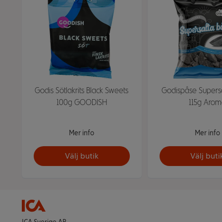
Godis Sötlakrits Black Sweets
Godispåse Supersa
100g GOODISH
115g Aro
Mer info
Mer info
Välj butik
Välj buti