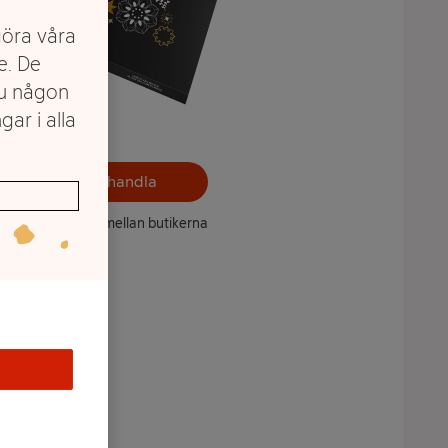
göra våra
e. De
du någon
gar i alla
Välj butik och handla
ntet kan variera mellan butikerna