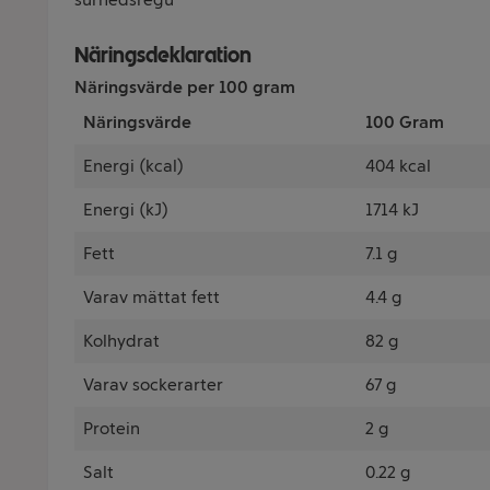
Näringsdeklaration
Näringsvärde per 100 gram
Näringsvärde
100 Gram
Energi (kcal)
404 kcal
Energi (kJ)
1714 kJ
Fett
7.1 g
Varav mättat fett
4.4 g
Kolhydrat
82 g
Varav sockerarter
67 g
Protein
2 g
Salt
0.22 g