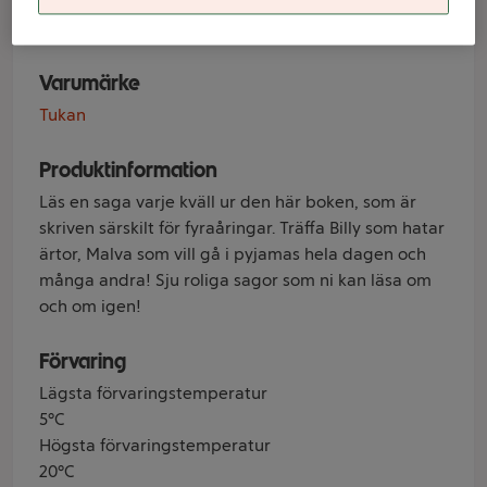
dig som är 4 år
Varumärke
Tukan
Produktinformation
Läs en saga varje kväll ur den här boken, som är
skriven särskilt för fyraåringar. Träffa Billy som hatar
ärtor, Malva som vill gå i pyjamas hela dagen och
många andra! Sju roliga sagor som ni kan läsa om
och om igen!
Förvaring
Lägsta förvaringstemperatur
5°C
Högsta förvaringstemperatur
20°C