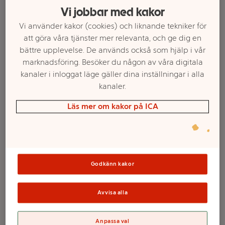
Vi jobbar med kakor
Vi använder kakor (cookies) och liknande tekniker för
att göra våra tjänster mer relevanta, och ge dig en
bättre upplevelse. De används också som hjälp i vår
marknadsföring. Besöker du någon av våra digitala
kanaler i inloggat läge gäller dina inställningar i alla
kanaler.
Läs mer om kakor på ICA
Välj butik och handla
Sortimentet kan variera mellan butikerna
Godkänn kakor
Avvisa alla
Godnattsagor för
Anpassa val