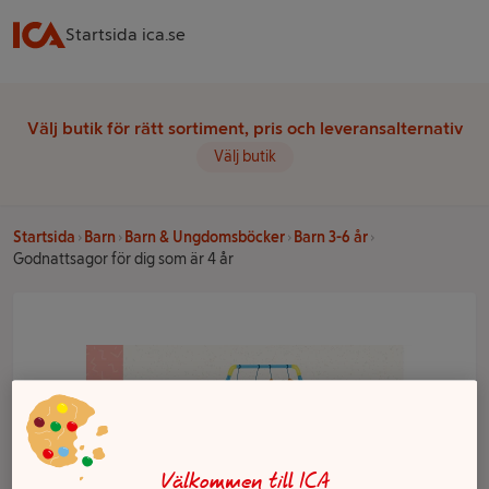
Startsida ica.se
Välj butik för rätt sortiment, pris och leveransalternativ
Välj butik
Startsida
Barn
Barn & Ungdomsböcker
Barn 3-6 år
Godnattsagor för dig som är 4 år
Välkommen till ICA