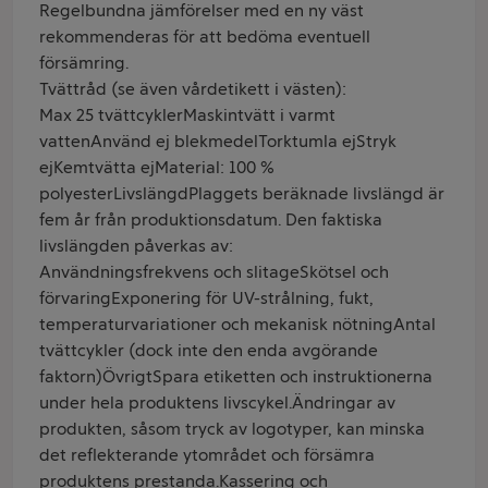
Regelbundna jämförelser med en ny väst
rekommenderas för att bedöma eventuell
försämring.
Tvättråd (se även vårdetikett i västen):
Max 25 tvättcyklerMaskintvätt i varmt
vattenAnvänd ej blekmedelTorktumla ejStryk
ejKemtvätta ejMaterial: 100 %
polyesterLivslängdPlaggets beräknade livslängd är
fem år från produktionsdatum. Den faktiska
livslängden påverkas av:
Användningsfrekvens och slitageSkötsel och
förvaringExponering för UV-strålning, fukt,
temperaturvariationer och mekanisk nötningAntal
tvättcykler (dock inte den enda avgörande
faktorn)ÖvrigtSpara etiketten och instruktionerna
under hela produktens livscykel.Ändringar av
produkten, såsom tryck av logotyper, kan minska
det reflekterande ytområdet och försämra
produktens prestanda.Kassering och