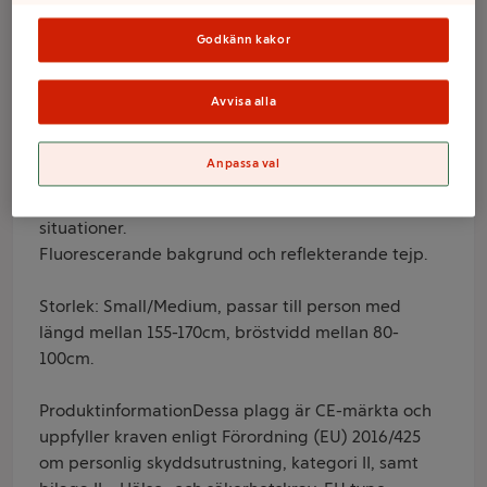
Gul S/M RFX
Godkänn kakor
Varumärke
Avvisa alla
RFX
Anpassa val
Produktinformation
En reflexväst för bättre synlighet i medelrisk
situationer.
Fluorescerande bakgrund och reflekterande tejp.
Storlek: Small/Medium, passar till person med
längd mellan 155-170cm, bröstvidd mellan 80-
100cm.
ProduktinformationDessa plagg är CE-märkta och
uppfyller kraven enligt Förordning (EU) 2016/425
om personlig skyddsutrustning, kategori II, samt