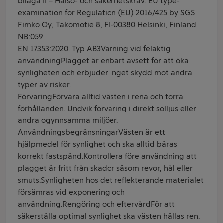
bilaga II – Hälso- och säkerhetskrav. EU type-
examination for Regulation (EU) 2016/425 by SGS
Fimko Oy, Takomotie 8, FI-00380 Helsinki, Finland
NB:059
EN 17353:2020. Typ AB3Varning vid felaktig
användningPlagget är enbart avsett för att öka
synligheten och erbjuder inget skydd mot andra
typer av risker.
FörvaringFörvara alltid västen i rena och torra
förhållanden. Undvik förvaring i direkt solljus eller
andra ogynnsamma miljöer.
AnvändningsbegränsningarVästen är ett
hjälpmedel för synlighet och ska alltid bäras
korrekt fastspänd.Kontrollera före användning att
plagget är fritt från skador såsom revor, hål eller
smuts.Synligheten hos det reflekterande materialet
försämras vid exponering och
användning.Rengöring och eftervårdFör att
säkerställa optimal synlighet ska västen hållas ren.