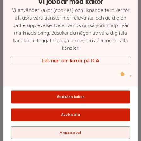
Vi jobbar med kakor
Vi använder kakor (cookies) och liknande tekniker för
att göra våra tjänster mer relevanta, och ge dig en
bättre upplevelse. De används också som hjälp i vår
marknadsföring. Besöker du någon av våra digitala
kanaler i inloggat läge gäller dina inställningar i alla
kanaler.
Läs mer om kakor på ICA
Välj butik och handla
Sortimentet kan variera mellan butikerna
Godkänn kakor
Avvisa alla
Rumsspray
Anpassa val