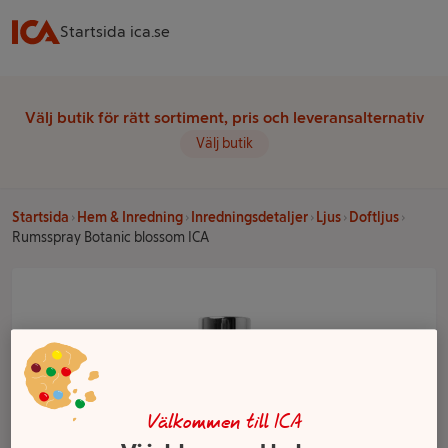
Startsida ica.se
Välj butik för rätt sortiment, pris och leveransalternativ
Välj butik
Startsida
Hem & Inredning
Inredningsdetaljer
Ljus
Doftljus
Rumsspray Botanic blossom ICA
Välkommen till ICA