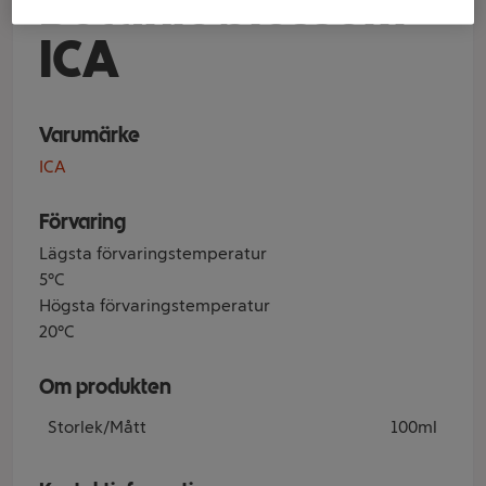
Botanic blossom
ICA
Varumärke
ICA
Förvaring
Lägsta förvaringstemperatur
5°C
Högsta förvaringstemperatur
20°C
Om produkten
Storlek/Mått
100ml