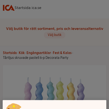
Startsida ica.se
Välj butik för rätt sortiment, pris och leveransalternativ
Välj butik
Startsida
Kök
Engångsartiklar
Fest & Kalas
Tårtljus skruvade pastell 6-p Decorata Party