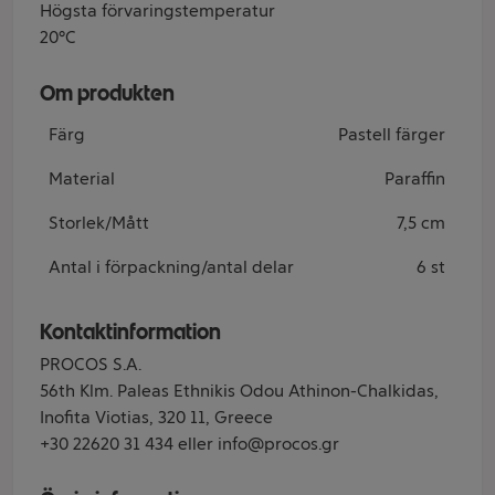
Högsta förvaringstemperatur
20°C
Om produkten
Färg
Pastell färger
Material
Paraffin
Storlek/Mått
7,5 cm
Antal i förpackning/antal delar
6 st
Kontaktinformation
PROCOS S.A.
56th Klm. Paleas Ethnikis Odou Athinon-Chalkidas,
Inofita Viotias, 320 11, Greece
+30 22620 31 434 eller info@procos.gr