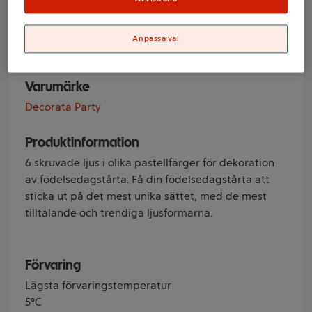
pastell 6-p
Decorata Party
Anpassa val
Varumärke
Decorata Party
Produktinformation
6 skruvade ljus i olika pastellfärger för dekoration
av födelsedagstårta. Få din födelsedagstårta att
sticka ut på det mest unika sättet, med de mest
tilltalande och trendiga ljusformarna.
Förvaring
Lägsta förvaringstemperatur
5°C