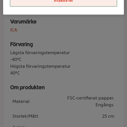
25cm 12-p ICA
Anpassa val
Varumärke
ICA
Förvaring
Lägsta förvaringstemperatur
-40°C
Högsta förvaringstemperatur
40°C
Om produkten
FSC-certifierat papper.
Material
Engångs.
Storlek/Mått
25 cm