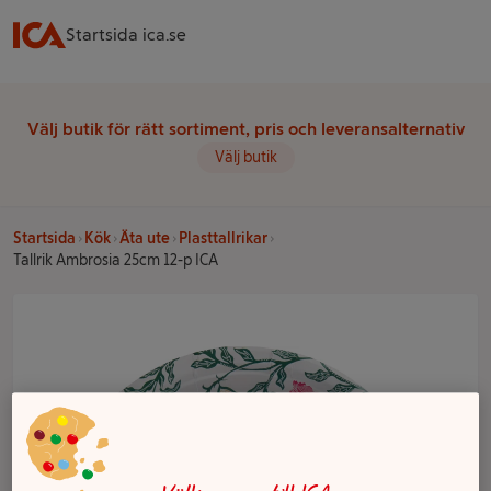
Startsida ica.se
Välj butik för rätt sortiment, pris och leveransalternativ
Välj butik
Startsida
Kök
Äta ute
Plasttallrikar
Tallrik Ambrosia 25cm 12-p ICA