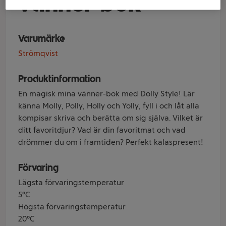
vänner-bok
Varumärke
Strömqvist
Produktinformation
En magisk mina vänner-bok med Dolly Style! Lär
känna Molly, Polly, Holly och Yolly, fyll i och låt alla
kompisar skriva och berätta om sig själva. Vilket är
ditt favoritdjur? Vad är din favoritmat och vad
drömmer du om i framtiden? Perfekt kalaspresent!
Förvaring
Lägsta förvaringstemperatur
5°C
Högsta förvaringstemperatur
20°C