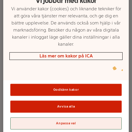
Vi jobbar med kakor
Vi använder kakor (cookies) och liknande tekniker för
att göra våra tjänster mer relevanta, och ge dig en
bättre upplevelse. De används också som hjälp i vår
marknadsföring. Besöker du någon av våra digitala
kanaler i inloggat läge gäller dina inställningar i alla
kanaler.
Läs mer om kakor på ICA
Välj butik och handla
Sortimentet kan variera mellan butikerna
Godkänn kakor
Avvisa alla
Dolly Style. Mina
Anpassa val