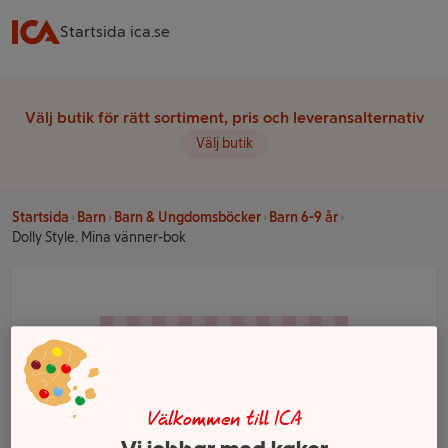
Startsida ica.se
Välj butik för rätt sortiment, pris och leveransalternativ
Välj butik
Startsida
Barn
Barn & Ungdomsböcker
Barn 6-9 år
Dolly Style. Mina vänner-bok
Välkommen till ICA