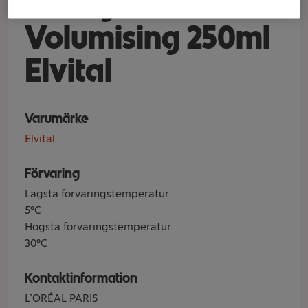
Collagen Lifter
Volumising 250ml
Elvital
Varumärke
Elvital
Förvaring
Lägsta förvaringstemperatur
5°C
Högsta förvaringstemperatur
30°C
Kontaktinformation
L’ORÉAL PARIS