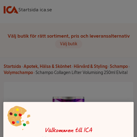
Startsida ica.se
Välj butik för rätt sortiment, pris och leveransalternativ
Välj butik
Startsida
Apotek, Hälsa & Skönhet
Hårvård & Styling
Schampo
Volymschampo
Schampo Collagen Lifter Volumising 250ml Elvital
Välkommen till ICA