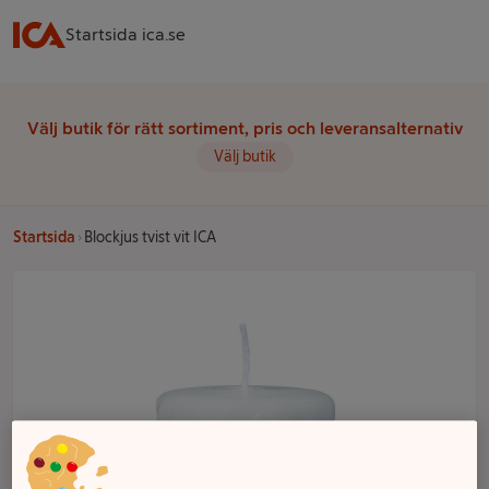
Startsida ica.se
Välj butik för rätt sortiment, pris och leveransalternativ
Välj butik
Startsida
Blockjus tvist vit ICA