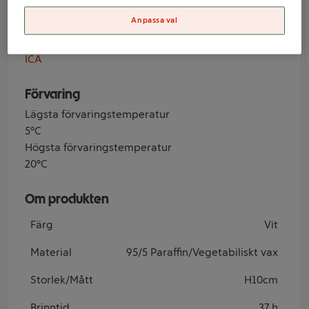
Anpassa val
Varumärke
ICA
Förvaring
Lägsta förvaringstemperatur
5°C
Högsta förvaringstemperatur
20°C
Om produkten
Färg
Vit
Material
95/5 Paraffin/Vegetabiliskt vax
Storlek/Mått
H10cm
Brinntid
37 h