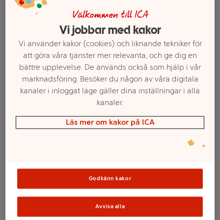
Välkommen till ICA
Vi jobbar med kakor
Vi använder kakor (cookies) och liknande tekniker för
att göra våra tjänster mer relevanta, och ge dig en
bättre upplevelse. De används också som hjälp i vår
marknadsföring. Besöker du någon av våra digitala
kanaler i inloggat läge gäller dina inställningar i alla
kanaler.
Välj butik och handla
Läs mer om kakor på ICA
Sortimentet kan variera mellan butikerna
Godkänn kakor
Blockjus tvist vit
ICA
Avvisa alla