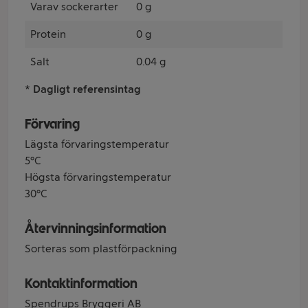
Varav sockerarter
0 g
Protein
0 g
Salt
0.04 g
* Dagligt referensintag
Förvaring
Lägsta förvaringstemperatur
5°C
Högsta förvaringstemperatur
30°C
Återvinningsinformation
Sorteras som plastförpackning
Kontaktinformation
Spendrups Bryggeri AB