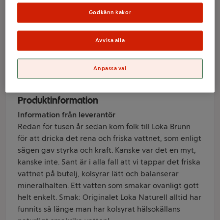
naturell 12-p 33cl
Godkänn kakor
loka
Avvisa alla
Varumärke
Anpassa val
Loka
Produktinformation
Information från leverantör
Redan för tusen år sedan kom folk till Loka Brunn
för att dricka det rena och friska vattnet, som enligt
sägen gav styrka och kraft. Kanske var det en myt,
kanske inte. Sant är i alla fall att vi tappar det friska
vattnet på butelj, kolsyrar lätt och balanserar
mineralhalten. Ett vatten som smakar ovanligt gott
helt enkelt. Smak: Originalet Loka Naturell alltid har
funnits så länge man har kolsyrat hälsokällans