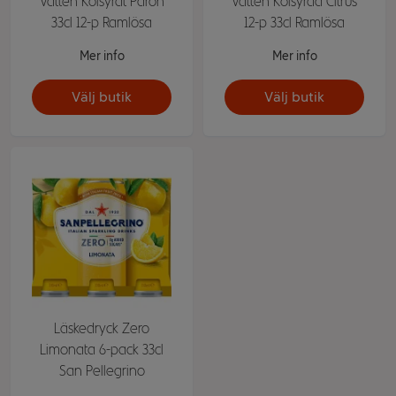
Vatten Kolsyrat Päron
Vatten Kolsyrad Citrus
33cl 12-p Ramlösa
12-p 33cl Ramlösa
Mer info
Mer info
Välj butik
Välj butik
Läskedryck Zero
Limonata 6-pack 33cl
San Pellegrino