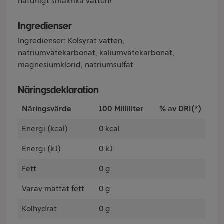
naturligt smakrika vatten!
Ingredienser
Ingredienser: Kolsyrat vatten,
natriumvätekarbonat, kaliumvätekarbonat,
magnesiumklorid, natriumsulfat.
Näringsdeklaration
Näringsvärde
100 Milliliter
% av DRI(*)
Energi (kcal)
0 kcal
Energi (kJ)
0 kJ
Fett
0 g
Varav mättat fett
0 g
Kolhydrat
0 g