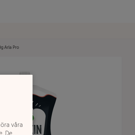
0g Arla Pro
göra våra
e. De