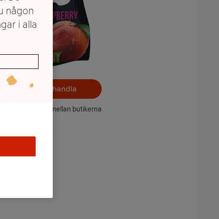
du någon
gar i alla
Välj butik och handla
ntet kan variera mellan butikerna