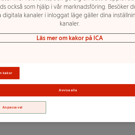
ds också som hjälp i vår marknadsföring. Besöker 
 digitala kanaler i inloggat läge gäller dina inställnin
kanaler.
a mycket protein och mindre
Läs mer om kakor på ICA
kunna ta med dig ett
 skruvkork som gör den extra
Sortime
n kakor
Avvisa alla
n koncentrat (4,6%),
Anpassa val
%), majsstärkelse, naturlig
lykosider från Stevia),