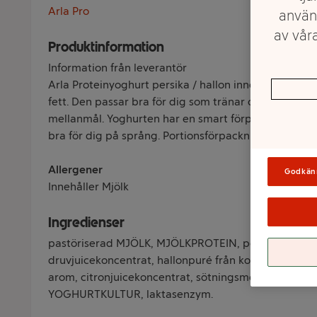
Arla Pro
använ
av våra
Produktinformation
Information från leverantör
Arla Proteinyoghurt persika / hallon innehåller extr
fett. Den passar bra för dig som tränar och lätt vill 
mellanmål. Yoghurten har en smart förpackning med
bra för dig på språng. Portionsförpackning på 200g.
Allergener
Godkän
Innehåller Mjölk
Ingredienser
pastöriserad MJÖLK, MJÖLKPROTEIN, persikopuré frå
druvjuicekoncentrat, hallonpuré från koncentrat (0,5
arom, citronjuicekoncentrat, sötningsmedel (steviolg
YOGHURTKULTUR, laktasenzym.