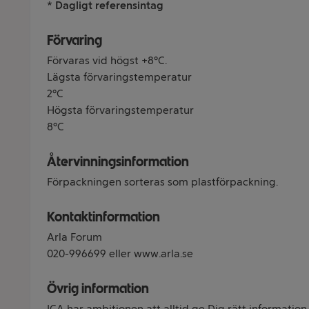
* Dagligt referensintag
Förvaring
Förvaras vid högst +8°C.
Lägsta förvaringstemperatur
2°C
Högsta förvaringstemperatur
8°C
Återvinningsinformation
Förpackningen sorteras som plastförpackning.
Kontaktinformation
Arla Forum
020-996699 eller www.arla.se
Övrig information
ICA har ambitionen att alltid ge Dig rätt information