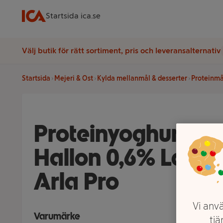
Startsida ica.se
Välj butik för rätt sortiment, pris och leveransalternativ
Startsida
Mejeri & Ost
Kylda mellanmål & desserter
Proteinmå
Proteinyoghurt Pe
Hallon 0,6% Laktos
Arla Pro
Vi anvä
Varumärke
tjä