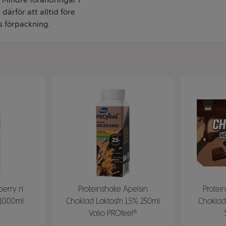
därför att alltid före
s förpackning.
berry n'
Proteinshake Apelsin
Protei
 1000ml
Choklad Laktosfri 1,5% 250ml
Choklad 
Valio PROfeel®