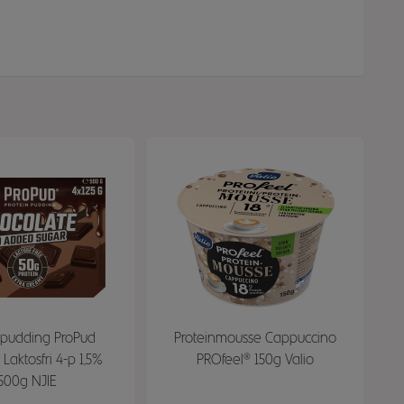
npudding ProPud
Proteinmousse Cappuccino
Laktosfri 4-p 1,5%
PROfeel® 150g Valio
500g NJIE