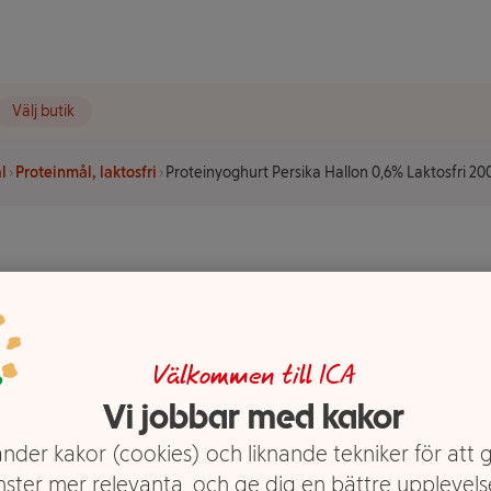
Välj butik
l
Proteinmål, laktosfri
Proteinyoghurt Persika Hallon 0,6% Laktosfri 20
rsika
fri 200g
Välkommen till ICA
Vi jobbar med kakor
nder kakor (cookies) och liknande tekniker för att 
nster mer relevanta, och ge dig en bättre upplevels