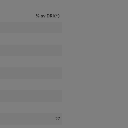
% av DRI(*)
27