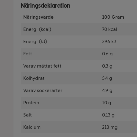
Näringsdeklaration
Näringsvärde
100 Gram
Energi (kcal)
70 kcal
Energi (kJ)
296 kJ
Fett
0.6 g
Varav mättat fett
0.3 g
Kolhydrat
5.4 g
Varav sockerarter
4.9 g
Protein
10 g
Salt
0.13 g
Kalcium
213 mg