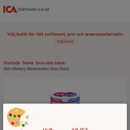
Startsida ica.se
Välj butik för rätt sortiment, pris och leveransalternativ
Välj butik
Startsida
Tobak
Snus utan tobak
Velo Wintery Watermelon Zero Stock