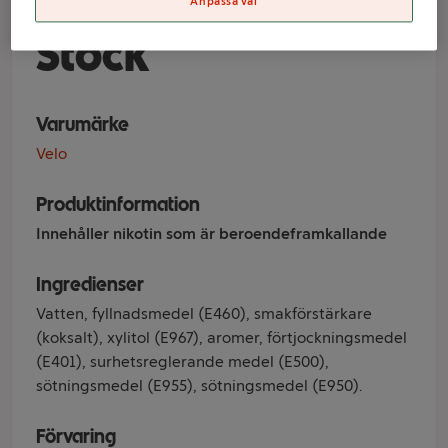
Watermelon Zero
Anpassa val
Stock
Varumärke
Velo
Produktinformation
Innehåller nikotin som är beroendeframkallande
Ingredienser
Vatten, fyllnadsmedel (E460), smakförstärkare
(koksalt), xylitol (E967), aromer, förtjockningsmedel
(E401), surhetsreglerande medel (E500),
sötningsmedel (E955), sötningsmedel (E950).
Förvaring