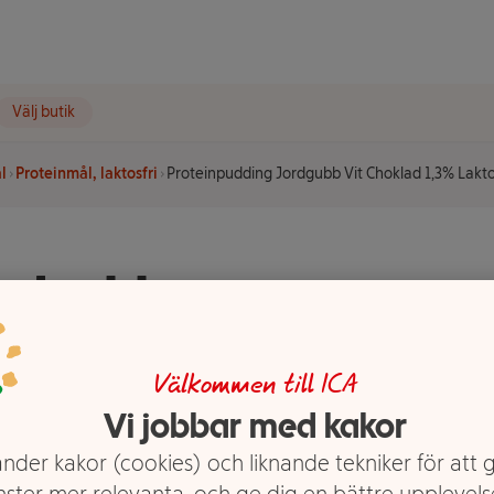
Välj butik
l
Proteinmål, laktosfri
Proteinpudding Jordgubb Vit Choklad 1,3% Laktos
ordgubb
aktosfri
Välkommen till ICA
Vi jobbar med kakor
nder kakor (cookies) och liknande tekniker för att 
nster mer relevanta, och ge dig en bättre upplevels