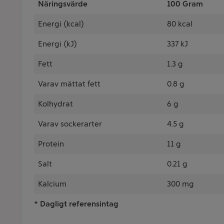
Näringsvärde
100 Gram
Energi (kcal)
80 kcal
Energi (kJ)
337 kJ
Fett
1.3 g
Varav mättat fett
0.8 g
Kolhydrat
6 g
Varav sockerarter
4.5 g
Protein
11 g
Salt
0.21 g
Kalcium
300 mg
* Dagligt referensintag