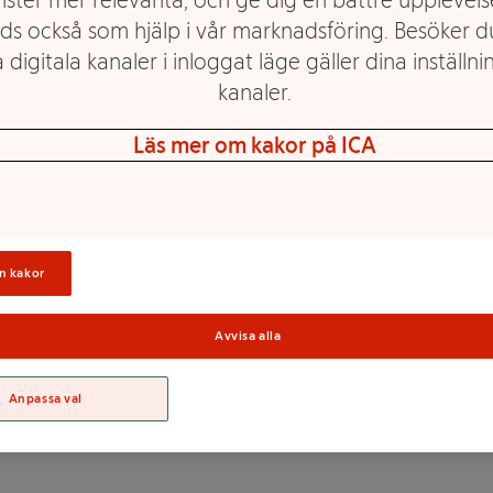
ds också som hjälp i vår marknadsföring. Besöker 
 digitala kanaler i inloggat läge gäller dina inställnin
kanaler.
migt mellanmål med smak av
Läs mer om kakor på ICA
la 20g protein/förpackning
.
Sortime
n kakor
Avvisa alla
ckningsmedel (karragenan),
, färgämne (karmin),
Anpassa val