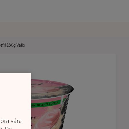
fri 180g Valio
göra våra
e. De