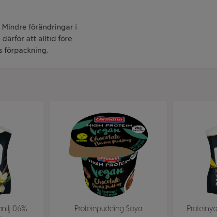
. Mindre förändringar i
därför att alltid före
s förpackning.
nilj 0,6%
Proteinpudding Soya
Proteiny