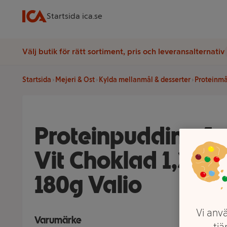
Startsida ica.se
Välj butik för rätt sortiment, pris och leveransalternativ
Startsida
Mejeri & Ost
Kylda mellanmål & desserter
Proteinmå
Proteinpudding J
Vit Choklad 1,3% L
180g Valio
Vi anvä
Varumärke
tjä