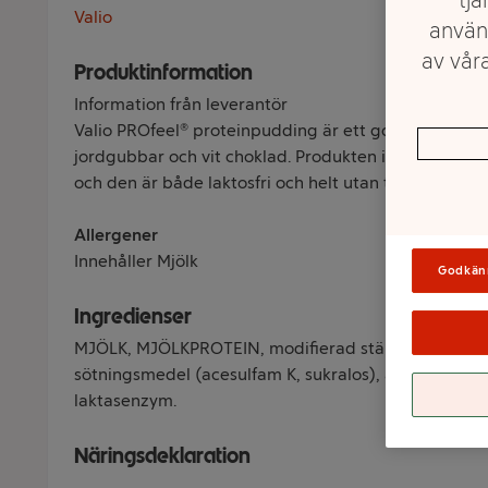
Valio
använ
av våra
Produktinformation
Information från leverantör
Valio PROfeel® proteinpudding är ett gott och krä
jordgubbar och vit choklad. Produkten innehåller he
och den är både laktosfri och helt utan tillsatt socker
Allergener
Innehåller Mjölk
Godkän
Ingredienser
MJÖLK, MJÖLKPROTEIN, modifierad stärkelse, förtjo
sötningsmedel (acesulfam K, sukralos), aromer, salt
laktasenzym.
Näringsdeklaration