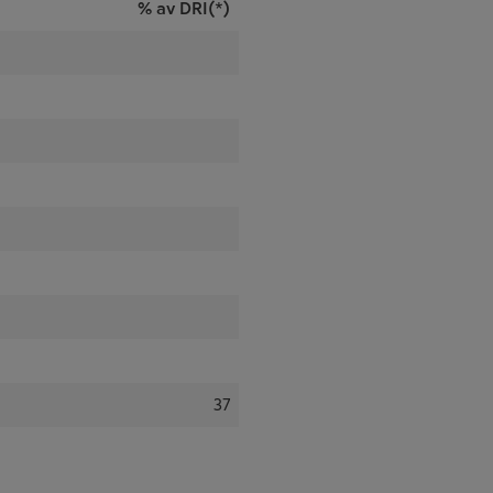
% av DRI(*)
37