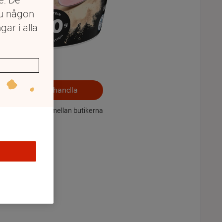
du någon
gar i alla
Välj butik och handla
ntet kan variera mellan butikerna