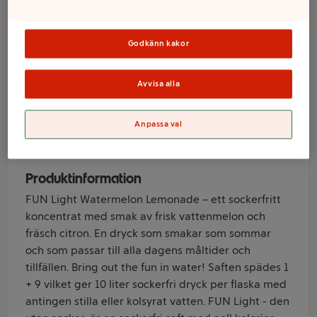
Watermelon
Lemonade 1L Fun
Godkänn kakor
Light
Avvisa alla
Varumärke
Anpassa val
Fun Light
Produktinformation
FUN Light Watermelon Lemonade – ett sockerfritt
koncentrat med smak av frisk vattenmelon och
fräsch citron. En dryck som smakar som sommar
och som passar till alla dagens måltider och
tillfällen. Bring out the fun in water! Saften spädes 1
+ 9 vilket ger 10 liter sockerfri dryck per flaska med
antingen stilla eller kolsyrat vatten. FUN Light - den