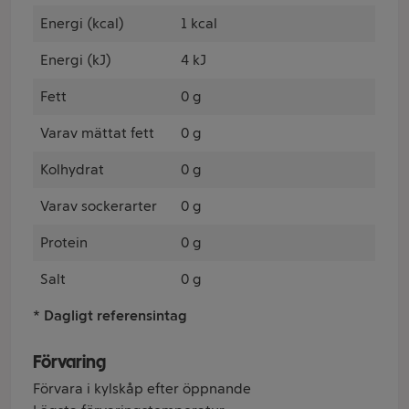
Energi (kcal)
1 kcal
Energi (kJ)
4 kJ
Fett
0 g
Varav mättat fett
0 g
Kolhydrat
0 g
Varav sockerarter
0 g
Protein
0 g
Salt
0 g
* Dagligt referensintag
Förvaring
Förvara i kylskåp efter öppnande