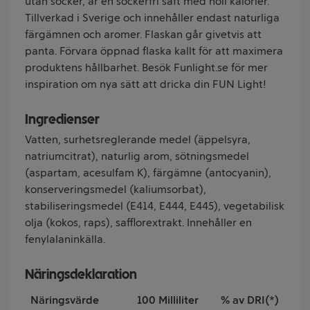
utan socker, är en sockerfri saft med noll kalorier.
Tillverkad i Sverige och innehåller endast naturliga
färgämnen och aromer. Flaskan går givetvis att
panta. Förvara öppnad flaska kallt för att maximera
produktens hållbarhet. Besök Funlight.se för mer
inspiration om nya sätt att dricka din FUN Light!
Ingredienser
Vatten, surhetsreglerande medel (äppelsyra,
natriumcitrat), naturlig arom, sötningsmedel
(aspartam, acesulfam K), färgämne (antocyanin),
konserveringsmedel (kaliumsorbat),
stabiliseringsmedel (E414, E444, E445), vegetabilisk
olja (kokos, raps), safflorextrakt. Innehåller en
fenylalaninkälla.
Näringsdeklaration
Näringsvärde
100 Milliliter
% av DRI(*)