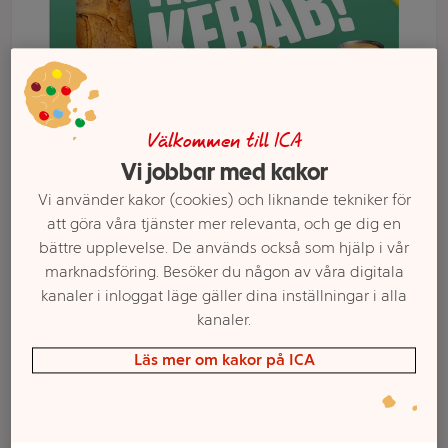
Välkommen till ICA
Vi jobbar med kakor
Vi använder kakor (cookies) och liknande tekniker för
att göra våra tjänster mer relevanta, och ge dig en
bättre upplevelse. De används också som hjälp i vår
Välj butik och handla
marknadsföring. Besöker du någon av våra digitala
kanaler i inloggat läge gäller dina inställningar i alla
Sortimentet kan variera mellan butikerna
kanaler.
Läs mer om kakor på ICA
Vegokebab 350g