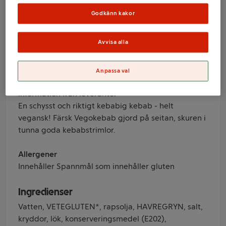
Schysst käk
Godkänn kakor
Varumärke
Avvisa alla
Schysst käk
Anpassa val
Produktinformation
Information från leverantör
En schysst och riktigt kebabig kebab - helt
vegansk! Färsk Vegokebab gjord på seitan, skuren i
tunna goda kebabstrimlor.
Allergener
Innehåller Spannmål som innehåller gluten
Ingredienser
Vatten, VETEGLUTEN*, rapsolja, HAVREGRYN, salt,
kryddor, lök, konserveringsmedel (E202),