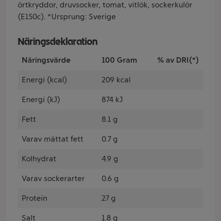
örtkryddor, druvsocker, tomat, vitlök, sockerkulör
(E150c). *Ursprung: Sverige
Näringsdeklaration
Näringsvärde
100 Gram
% av DRI(*)
Energi (kcal)
209 kcal
Energi (kJ)
874 kJ
Fett
8.1 g
Varav mättat fett
0.7 g
Kolhydrat
4.9 g
Varav sockerarter
0.6 g
Protein
27 g
Salt
1.8 g